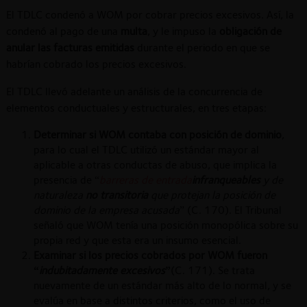
El TDLC condenó a WOM por cobrar precios excesivos. Así, la
condenó al pago de una
multa
, y le impuso la
obligación de
anular las facturas emitidas
durante el periodo en que se
habrían cobrado los precios excesivos.
El TDLC llevó adelante un análisis de la concurrencia de
elementos conductuales y estructurales, en tres etapas:
Determinar si WOM contaba con posición de dominio
,
para lo cual el TDLC utilizó un estándar mayor al
aplicable a otras conductas de abuso, que implica la
presencia de “
barreras de entrada
infranqueables
y de
naturaleza
no transitoria
que protejan la posición de
dominio de la empresa acusada
” (C. 170). El Tribunal
señaló que WOM tenía una posición monopólica sobre su
propia red y que esta era un insumo esencial.
Examinar si los precios cobrados por WOM fueron
“
indubitadamente excesivos
”
(C. 171). Se trata
nuevamente de un estándar más alto de lo normal, y se
evalúa en base a distintos criterios, como el uso de