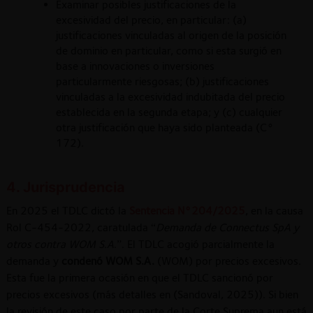
Examinar posibles justificaciones de la
excesividad del precio, en particular: (a)
justificaciones vinculadas al origen de la posición
de dominio en particular, como si esta surgió en
base a innovaciones o inversiones
particularmente riesgosas; (b) justificaciones
vinculadas a la excesividad indubitada del precio
establecida en la segunda etapa; y (c) cualquier
otra justificación que haya sido planteada (C°
172).
4. Jurisprudencia
En 2025 el TDLC dictó la
Sentencia N°204/2025
, en la causa
Rol C-454-2022, caratulada “
Demanda de Connectus SpA y
otros contra WOM S.A
.”. El TDLC acogió parcialmente la
demanda y
condenó WOM S.A.
(WOM) por precios excesivos.
Esta fue la primera ocasión en que el TDLC sancionó por
precios excesivos (más detalles en (Sandoval, 2025)). Si bien
la revisión de este caso por parte de la Corte Suprema aun está