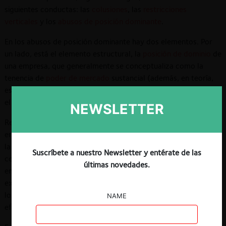
siguientes conductas: las
colusiones
, las
restricciones
verticales
y los
abusos de posición dominante
.
En los abusos de posición dominante hay dos elementos. Por
un lado, está el elemento estructural, la
posición de dominio
de
una empresa, que generalmente se conceptualiza como la
tenencia de
poder de mercado
sustancial (además, en teoría,
es posible que exista
dominancia colectiva
). Por otro lado, está
el elemento conductual, la acción abusiva.
NEWSLETTER
Respecto del elemento conductual, generalmente se distingue
entre: 1) abusos exclusorios, en que una empresa busca dañar
la posición competitiva de un competidor o excluir a dicho
Suscríbete a nuestro Newsletter y entérate de las
competidor del mercado; 2) abusos explotativos, en que una
últimas novedades.
empresa usa su poder para imponer términos injustos,
excesivos o discriminatorios a los consumidores o entes con
los que negocia, y 3) abusos mixtos, en que una conducta tiene
NAME
efectos exclusorios y explotativos.