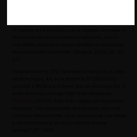
mercado para determinar la fuente de la dominancia
(inversiones pasadas o innovación vs. derechos
especiales y exclusivos) y, muy especialmente, la
existencia de altas barreras a la entrada, muy difíciles
de superar en la práctica; y (ii) la segunda, examinar si
los precios son extremadamente excesivos, para lo
cual deben utilizarse la mayor cantidad de estándares
de comparación disponibles” (Vergara, 2024, pp. 30-
31).
Recientemente el TDLC ha impuesto sanciones al alero
de dicha figura. Así, en la Sentencia N°204/2025,
sancionó a WOM por imponer precios excesivos por el
envío de ciertos mensajes SMS (más detalles en
(
Sandoval
, 2025)). Ante todo, señaló que los precios
excesivos “son sancionables en esta sede como una
conducta independiente, sin la necesidad de que medie
o sea consecuencia de otra conducta abusiva
principal” (C° 163).