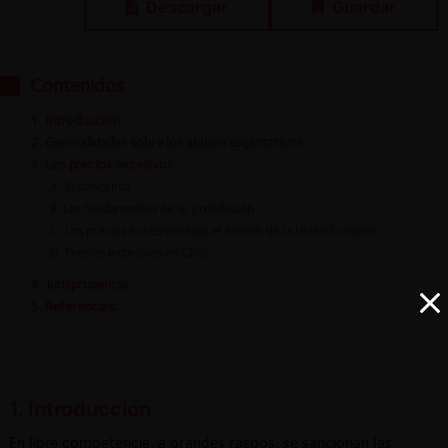
Descargar
Guardar
Contenidos
1. Introducción
2. Generalidades sobre los abusos explotativos
3. Los precios excesivos
A. El concepto
B. Los fundamentos de su prohibición
C. Los precios excesivos bajo el análisis de la Unión Europea
D. Precios excesivos en Chile
4. Jurisprudencia
5. Referencias:
1. Introducción
En libre competencia, a grandes rasgos, se sancionan las