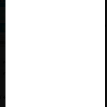
consulta que el TDLC había declarado inadmisibles
Grado de deferencia de la Corte Suprema con el
Tribunal de Defensa de la Libre Competencia
Investigaciones CeCo: Un análisis cuantitativo de la
relación entre el TDLC y la Corte Suprema
La Suprema asume rol propositivo del TDLC: El
caso del ERN de ANATEL
#CONTROL
#VIGILANCIA
#SUPERVISIÓN
#FNE
#TDLC
#CORTE SUPREMA
DESTACADOS