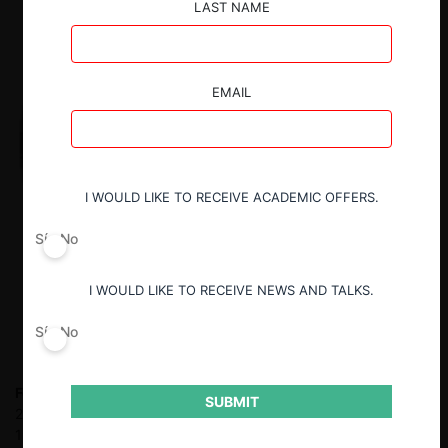
LAST NAME
EMAIL
I WOULD LIKE TO RECEIVE ACADEMIC OFFERS.
Sí
No
I WOULD LIKE TO RECEIVE NEWS AND TALKS.
Sí
No
Felipe Irarrázabal Ph.
Fiscal Nacional Económico entre 2010 y
SUBMIT
2018. Socio en Philippi, Yrarrázaval, Pulido & Brunner entre
1999 y 2010. Stagiaire en Cleary Gottlieb Steen & Hamilton LLP