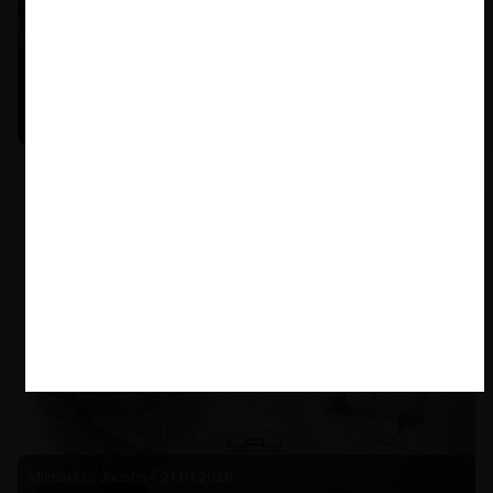
Felipe Castro y Mauricio Garetto |
24.06.2026
Estudio de mercado de la educación (con Felipe Castro y
Mauricio Garetto)
Michael E. Jacobs |
21.01.2026