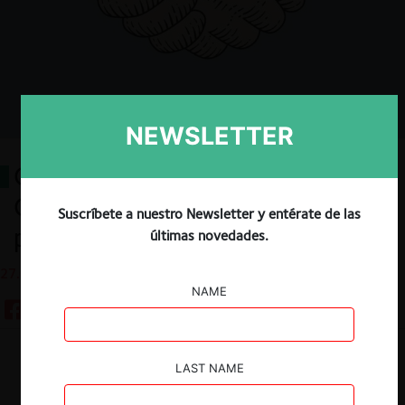
NEWSLETTER
Colusión y Corrupción en la
Contratación Pública: Una misión
Suscríbete a nuestro Newsletter y entérate de las
prioritaria
últimas novedades.
27.01.2021
NAME
Descargar
Guardar
LAST NAME