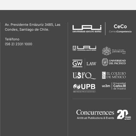
Av. Presidente Errázuriz 3485, Las
Condes, Santiago de Chile.
Teléfono
(56 2) 2331 1000