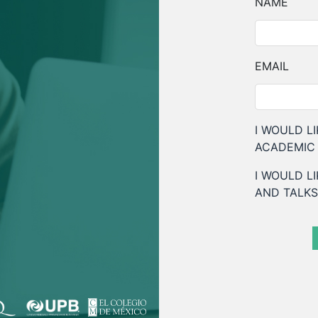
NAME
EMAIL
I WOULD L
ACADEMIC 
I WOULD L
AND TALKS