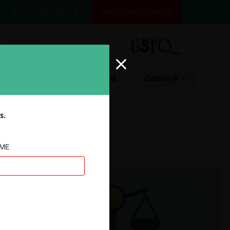
INICIAR SESIÓN
REGÍSTRATE GRATIS
Glosario
Jurisprudencia
Datos+IA
s.
AME