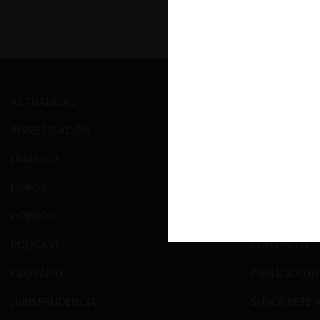
ACTUALIDAD
PRENSA
INVESTIGACIÓN
EVENTOS
DIÁLOGO
GALERÍA
LIBROS
NOSOTROS
OPINIÓN
EQUIPO
PODCAST
CONTACTO
GLOSARIO
PUBLICA CO
JURISPRUDENCIA
SUSCRÍBETE 