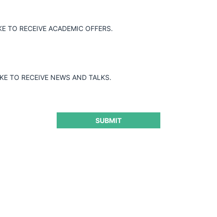
KE TO RECEIVE ACADEMIC OFFERS.
IKE TO RECEIVE NEWS AND TALKS.
Desayuno Virtual N°200 de ForoCompetencia:
Desafíos institucionales y fines de la competencia en
América Latina
SUBMIT
ForoCompetencia realizó su Desayuno Virtual N° 200, convocando a
190 profesionales de 24 países. En la reunión se examinaron los
desafíos institucionales que enfrentan las autoridades en la región y el
debate sobre la amplitud de los fines que debe perseguir la libre
competencia.
29.01.2025
CeCo Chile