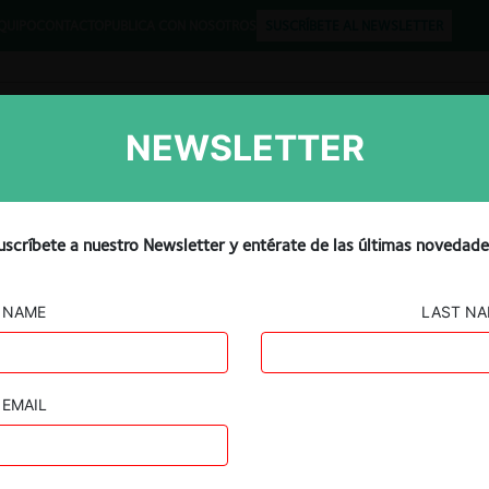
QUIPO
CONTACTO
PUBLICA CON NOSOTROS
SUSCRÍBETE AL NEWSLETTER
NEWSLETTER
Libros
Opinión
Podcast
uscríbete a nuestro Newsletter y entérate de las últimas novedade
SUDAMÉRICA
NAME
LAST N
EMAIL