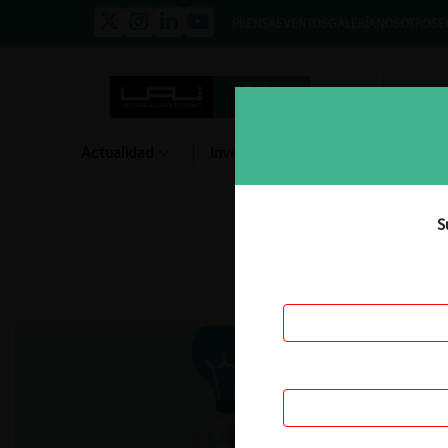
PRENSA
EVENTOS
GALERÍA
NOSOTROS
E
Actualidad
Investigación
Diálogo
S