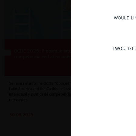
I WOULD LI
I WOULD L
OCDE 2025: Propiedad intelectual y libre
competencia en Latinoamérica y el Caribe
Se revisa el informe OCDE “Competition and Intellectual Property in
Latin America and the Caribbean” sobre la relación entre propiedad
intelectual y política de competencia, mencionado algunos casos
relevantes.
30.09.2025
CeCo Chile