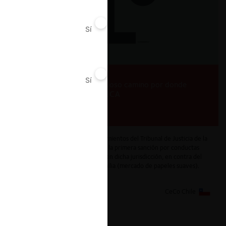
Sí
No
Sí
No
Colusión en la CAN: El sinuoso camino por donde
transita la sentencia del TJCA
Revisamos los recientes pronunciamientos del Tribunal de Justicia de la
Comunidad Andina, que confirman la primera sanción por conductas
anticompetitivas transfronterizas en dicha jurisdicción, en contra del
Grupo Kimberly Clark y Grupo Familia (mercado de papeles suaves).
9.10.2024
CeCo Chile