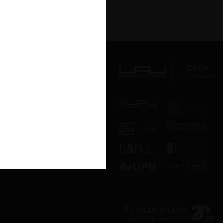
Av. Presidente Errázuriz 3485, Las
Condes, Santiago de Chile.
Teléfono
(56 2) 2331 1000