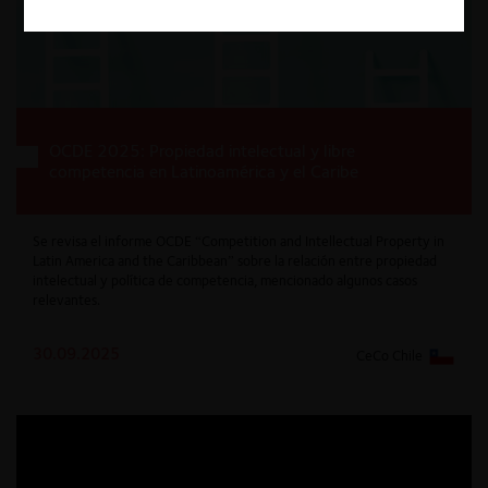
OCDE 2025: Propiedad intelectual y libre
competencia en Latinoamérica y el Caribe
Se revisa el informe OCDE “Competition and Intellectual Property in
Latin America and the Caribbean” sobre la relación entre propiedad
intelectual y política de competencia, mencionado algunos casos
relevantes.
30.09.2025
CeCo Chile