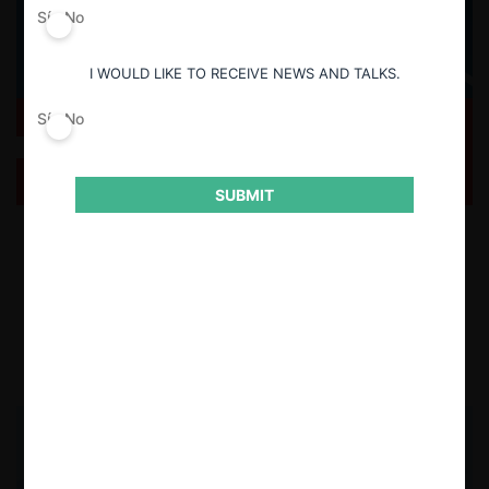
Sí
No
I WOULD LIKE TO RECEIVE NEWS AND TALKS.
Sí
No
Serra y Fischer sobre los precios sospechosamente
elevados (Homenaje a Jorge Streeter)
SUBMIT
Se analiza la contribución de Pablo Serra y Ronald Fischer en el libro
de homenaje a Jorge Streeter, en el cual analizan el tratamiento que
se le ha dado a los precios excesivos desde un aspecto regulatorio y
de libre competencia.
15.04.2026