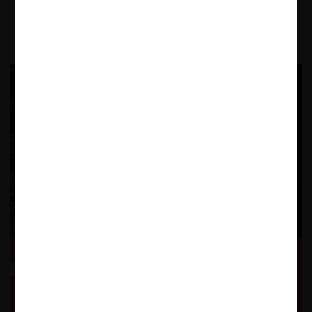
24.12.2025
OCDE: Inteligencia Artificial y dinámica competitiva
en mercados aguas abajo: desafíos y oportunidades
para la competencia