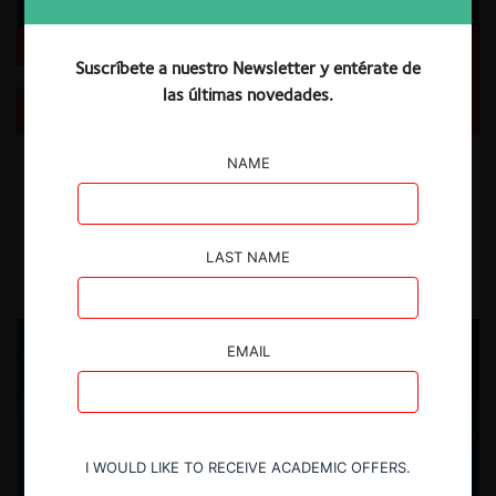
Suscríbete a nuestro Newsletter y entérate de
Ezrachi y Colangelo sobre la dirección de la
competencia en la era de la IA Generativa
las últimas novedades.
Colangelo y Ezrachi analizan cómo los proveedores de IA generativa
NAME
autónomos, como Claude o Chatgpt, compiten con el Big Tech
"tradicional"
15.07.2026
LAST NAME
CeCo Chile
EMAIL
I WOULD LIKE TO RECEIVE ACADEMIC OFFERS.