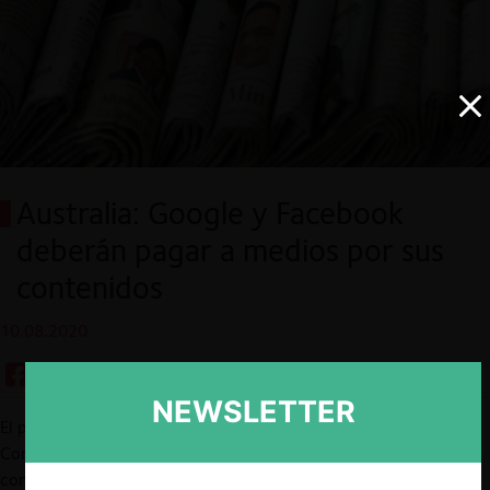
Australia: Google y Facebook
deberán pagar a medios por sus
contenidos
10.08.2020
NEWSLETTER
El pasado 31 de julio, la Australian Competition and Consumer
Commission (ACCC) publicó el
borrador
de un nuevo código de
conducta para plataformas digitales y medios de comunicación,