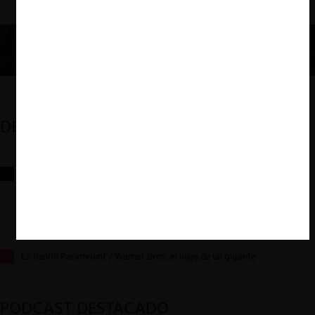
DESTACADOS
Reflexiones sobre las decisiones de la Comisión Antidistorsiones y
sus desafíos futuros
La fusión Paramount / Warner Bros: el viaje de un gigante
PODCAST DESTACADO