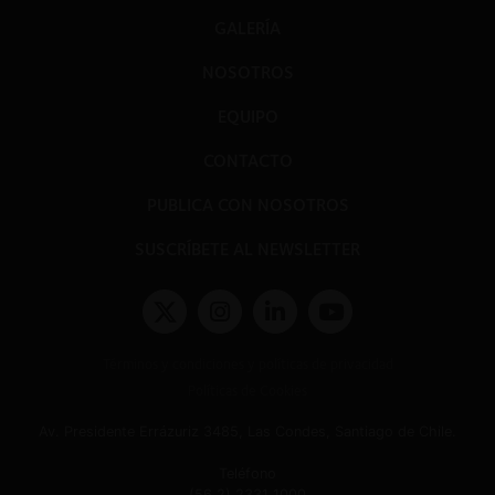
GALERÍA
NOSOTROS
EQUIPO
CONTACTO
PUBLICA CON NOSOTROS
SUSCRÍBETE AL NEWSLETTER
Términos y condiciones y políticas de privacidad
Políticas de Cookies
Av. Presidente Errázuriz 3485, Las Condes, Santiago de Chile.
Teléfono
(56 2) 2331 1000