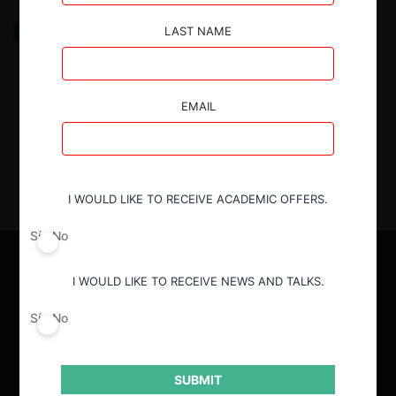
A written podcast on competition law enforcement
LAST NAME
in Brazil
19.12.2019
| Ana Paula Martinez
EMAIL
I WOULD LIKE TO RECEIVE ACADEMIC OFFERS.
Sí
No
I WOULD LIKE TO RECEIVE NEWS AND TALKS.
Sí
No
SUBMIT