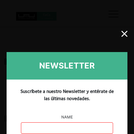
Delfos c. SCL y otras por discriminación en servicios
NEWSLETTER
aeropuerto
17.03.2022
|
Suscríbete a nuestro Newsletter y entérate de
las últimas novedades.
FNE c. SMU por incumplimiento de resolución
NAME