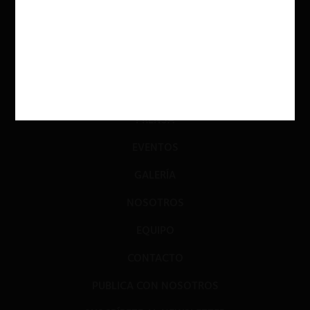
GLOSARIO
JURISPRUDENCIA
DATOS+IA
PRENSA
EVENTOS
GALERÍA
NOSOTROS
EQUIPO
CONTACTO
PUBLICA CON NOSOTROS