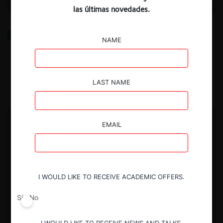
las últimas novedades.
Obstáculos para el Régimen Andino de Libre
NAME
Competencia en Bolivia
20.05.2026
| Emil Jung H.
LAST NAME
EMAIL
I WOULD LIKE TO RECEIVE ACADEMIC OFFERS.
Sí
No