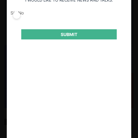
I WOULD LIKE TO RECEIVE NEWS AND TALKS.
Sí
No
SUBMIT
Determinación del Mercado Relevante en Bolivia: un
análisis crítico de las resoluciones de la Autoridad de
Fiscalización de Empresas (AEMP)