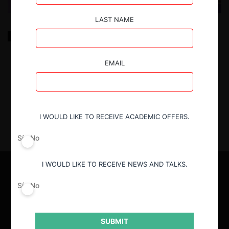
LAST NAME
La importancia de la certidumbre en el análisis de las
operaciones de concentración en Chile
EMAIL
20.04.2022
|
I WOULD LIKE TO RECEIVE ACADEMIC OFFERS.
Sí
No
I WOULD LIKE TO RECEIVE NEWS AND TALKS.
Sí
No
SUBMIT