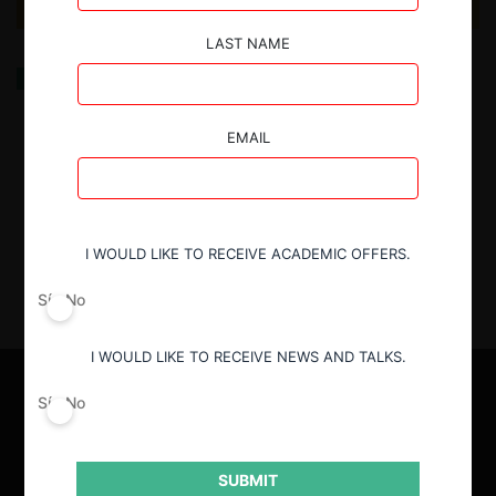
LAST NAME
Fortalecimiento Constitucional de las Empresas del
Estado en México: Del calificativo “productivo” al
calificativo “público”
EMAIL
20.11.2024
| James E. Ritch
I WOULD LIKE TO RECEIVE ACADEMIC OFFERS.
Sí
No
I WOULD LIKE TO RECEIVE NEWS AND TALKS.
Sí
No
SUBMIT