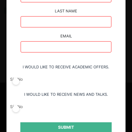
¿Pérdida de la oportunidad de permanecer en el
LAST NAME
mercado? Sobre causalidad e indemnización en el
caso Papelera Cerrillos
EMAIL
23.12.2024
| José Duque Vega & Vicente Fleischmann
I WOULD LIKE TO RECEIVE ACADEMIC OFFERS.
Sí
No
I WOULD LIKE TO RECEIVE NEWS AND TALKS.
Sí
No
SUBMIT