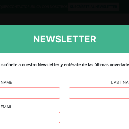
QUIPO
CONTACTO
PUBLICA CON NOSOTROS
SUSCRÍBETE AL NEWSLETTER
NEWSLETTER
Libros
Opinión
Podcast
uscríbete a nuestro Newsletter y entérate de las últimas novedade
NAME
LAST N
EMAIL