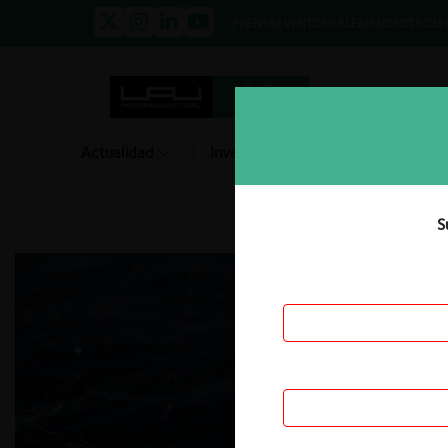
PRENSA
EVENTOS
GALERÍA
NOSOTROS
E
Actualidad
Investigación
Diálogo
S