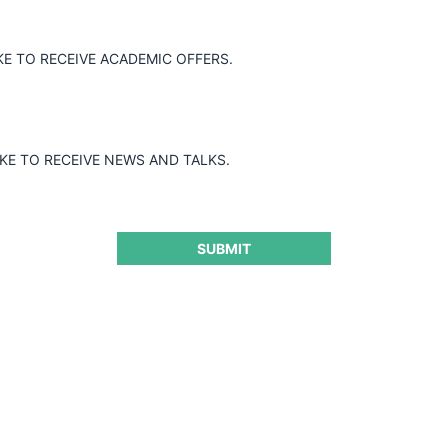
KE TO RECEIVE ACADEMIC OFFERS.
El esperado pero intrincado juicio contra Facebook
IKE TO RECEIVE NEWS AND TALKS.
SUBMIT
14.12.2020
| Felipe Irarrázabal Ph. | Josefa Escobar U.