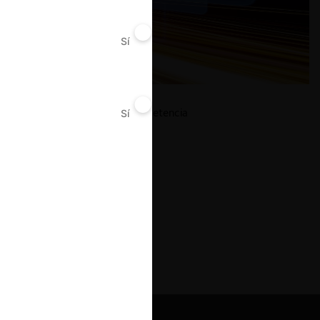
Sí
No
Publicidad online y competencia
Sí
No
19.10.2020
| Julio Tapia O.