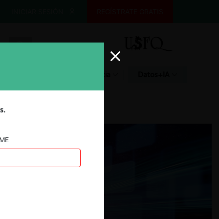
INICIAR SESIÓN
REGÍSTRATE GRATIS
Glosario
Jurisprudencia
Datos+IA
s.
AME