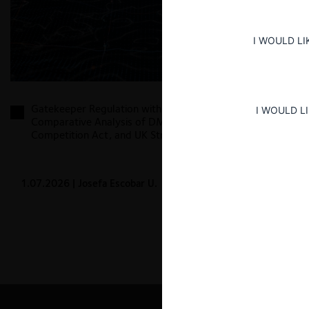
I WOULD LI
Gatekeeper Regulation within the EU and Beyond: A
I WOULD L
Comparative Analysis of DMA, 19aGWB German
Competition Act, and UK Strategic Market Status
1.07.2026
| Josefa Escobar U.