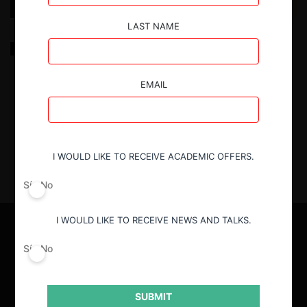
LAST NAME
Análisis de las estrategias de membresías de los
gimnasios y el comportamiento de los consumidores
EMAIL
10.07.2024
| Camila Fernández P. y Juan José Mendieta J.
I WOULD LIKE TO RECEIVE ACADEMIC OFFERS.
Sí
No
I WOULD LIKE TO RECEIVE NEWS AND TALKS.
Sí
No
SUBMIT