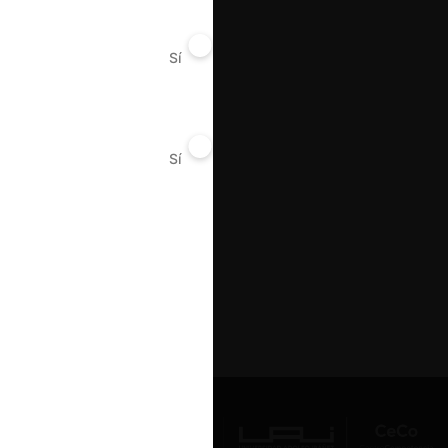
Sí
No
Sí
No
Av. Presidente Errázuriz 3485, Las
Condes, Santiago de Chile.