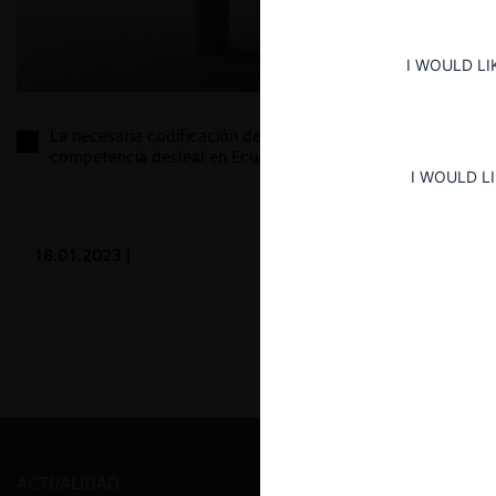
I WOULD LI
La necesaria codificación del sistema de
competencia desleal en Ecuador
I WOULD L
18.01.2023
|
ACTUALIDAD
PRENSA