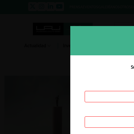
PRENSA
EVENTOS
GALERÍA
NOSOTROS
E
Actualidad
Investigación
Diálogo
S