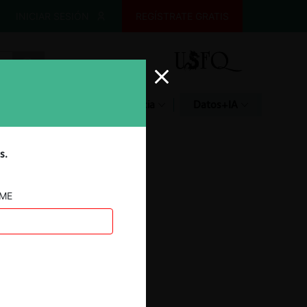
INICIAR SESIÓN
REGÍSTRATE GRATIS
Glosario
Jurisprudencia
Datos+IA
s.
AME