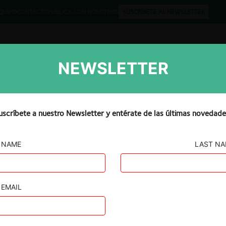
QUIPO
CONTACTO
PUBLICA CON NOSOTROS
SUSCRÍBETE AL NEWSLETTER
NEWSLETTER
Libros
Opinión
Podcast
uscríbete a nuestro Newsletter y entérate de las últimas novedade
NAME
LAST N
EMAIL