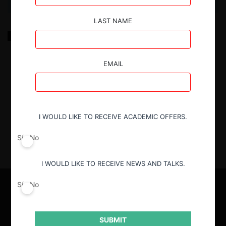
LAST NAME
I seek to speak the language of competition: The
consumer welfare standard, the elaboration
principle, and the lexicon of Sherman Act
competition
EMAIL
4.09.2024
| Stephen Stasko
I WOULD LIKE TO RECEIVE ACADEMIC OFFERS.
Sí
No
I WOULD LIKE TO RECEIVE NEWS AND TALKS.
Sí
No
SUBMIT