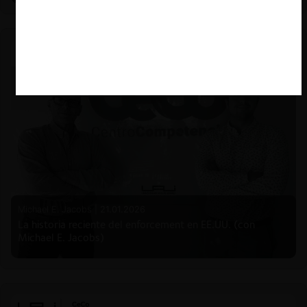
Michael E. Jacobs |
21.01.2026
La historia reciente del enforcement en EE.UU. (con
Michael E. Jacobs)