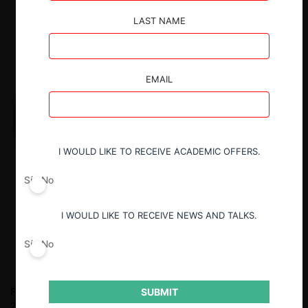
LAST NAME
EMAIL
I WOULD LIKE TO RECEIVE ACADEMIC OFFERS.
Sí
No
I WOULD LIKE TO RECEIVE NEWS AND TALKS.
Sí
No
Felipe Irarrázabal Ph.
Fiscal Nacional Económico entre 2010 y
SUBMIT
2018. Socio en Philippi, Yrarrázaval, Pulido & Brunner entre