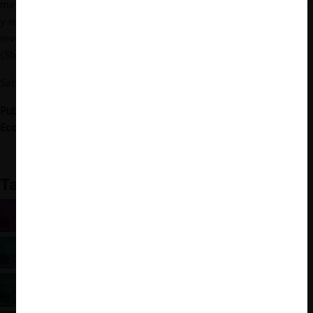
mayor razón, una Constitución- hay que proceder con gran pulso
y reflexión, a fin de no exponerse el legislador a tener que
revocarla, por causa de hacerse imposible su incumplimiento”
(Sbarbi, 1922).
Sabios refranes, ¿no?
Publicado originalmente en
El Mercurio
, 19 de junio de 2022,
Economía y Negocios.
También te puede interesar:
Especial Constituyente: El futuro del Tribunal de
Defensa de la Libre Competencia
Especial Constituyente: La prohibición de
concentración de medios de comunicación
Especial Constituyente: La titularidad de la acción
penal para casos de colusión