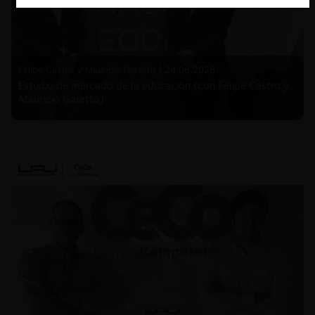
Felipe Castro y Mauricio Garetto |
24.06.2026
Estudio de mercado de la educación (con Felipe Castro y
Mauricio Garetto)