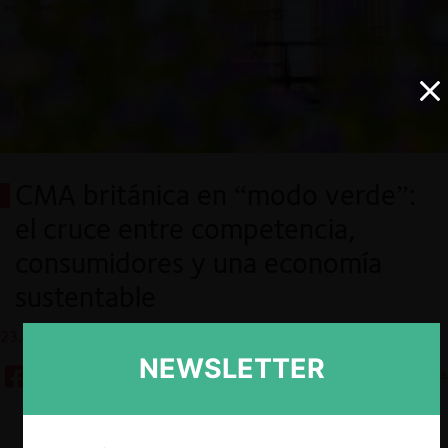
CMA británica en “modo verde”:
el cruce entre competencia,
consumidores y una economía
sustentable
23.03.2022
NEWSLETTER
Tiempo de lectura: 6 minutos
Descargar
Guardar