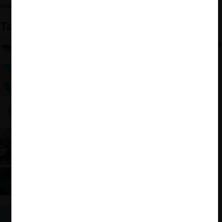
marzo, 2022).
También te puede interesar:
Los acuerdos de sustentabilidad medioambiental a
ojos de la CMA británica
Medio Ambiente y Libre Competencia: ¿acople
pacífico?
OCDE: Impacto de la revolución verde en el
Derecho de Competencia
Organizaciones híbridas y competencia
Sustentabilidad y Competencia: Día de la
Competencia OCDE 2021
Sustentabilidad y Libre Competencia: La
perspectiva holandesa sobre acuerdos entre