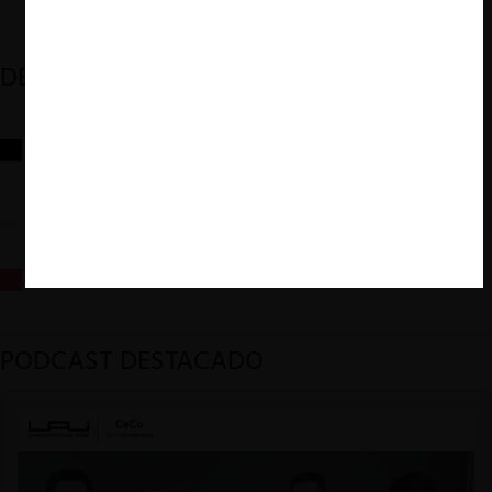
DESTACADOS
Reflexiones sobre las decisiones de la Comisión Antidistorsiones y
sus desafíos futuros
La fusión Paramount / Warner Bros: el viaje de un gigante
PODCAST DESTACADO