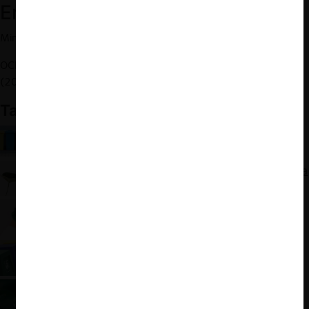
Enlaces relacionados:
Ministerio del Medio Ambiente – Página web “
Chile Recicla
”.
OCDE – “
Extended producer responsibility – Updated guidance
”
(2016).
También te puede interesar:
Ley REP: Primer sistema colectivo de gestión de
residuos sometido al control del TDLC
Los acuerdos de sustentabilidad medioambiental a
ojos de la CMA británica
OCDE: Impacto de la revolución verde en el
Derecho de Competencia
Riesgos de la gestión colectiva de residuos: Caso
SIGENEM según la FNE
Sustentabilidad y Competencia: Día de la
Competencia OCDE 2021