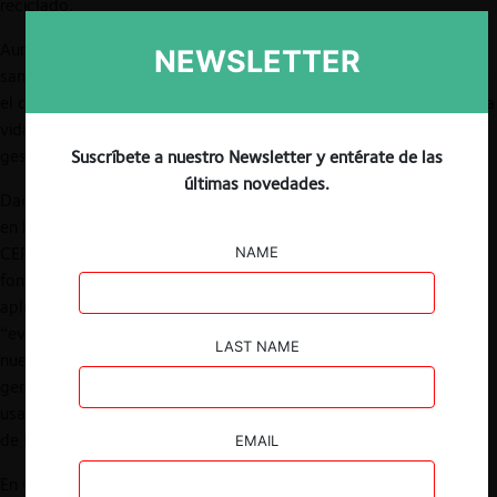
reciclado.
Aunque los rellenos sanitarios cumplen con las exigencias
NEWSLETTER
sanitarias y ambientales establecidas en la ley, en tiempos donde
el calentamiento global se hace cada día más palpable en nuestra
vida cotidiana, los países se enfrentan a complejos desafíos en la
gestión de sus residuos.
Suscríbete a nuestro Newsletter y entérate de las
últimas novedades.
Dada la incipiente gestión de residuos en nuestro país, en 2005,
en la
Evaluación de Desempeño Ambiental
de Chile, la OCDE y la
CEPAL establecieron una serie de recomendaciones para
NAME
fomentar la valorización de residuos, tales como profundizar la
aplicación de los principios como “el que contamina paga”, y
“evaluar las posibilidades de introducir instrumentos económicos
LAST NAME
nuevos como cargos por residuos peligrosos”, entre otros. En
general, los instrumentos económicos propuestos por la OCDE
usan las fuerzas del mercado como impulsoras del cumplimiento
de las metas ambientales.
EMAIL
En Chile, desde el punto de vista regulatorio, el énfasis de la