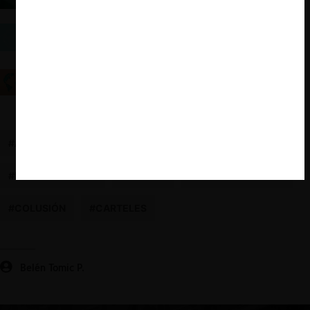
Sustentabilidad y Libre Competencia: La
perspectiva holandesa sobre acuerdos entre
competidores
¿Acuerdos de Cooperación Verde o Greenwashing?
Cuándo sí y cuándo no, según la Comisión Europea
#ACUERDOS ENTRE COMPETIDORES
#MEDIOAMBIENTE
#LEY REP
#SUSTENTABILIDAD
#COLUSIÓN
#CARTELES
Belén Tomic P.