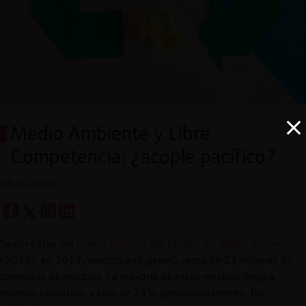
Medio Ambiente y Libre
Competencia: ¿acople pacífico?
26.08.2020
Según cifras del
Quinto Reporte del Estado del Medio Ambiente
(2019), en 2017, nuestro país generó cerca de 23 millones de
toneladas de residuos. La mayoría de estos residuos llegó a
rellenos sanitarios, y sólo un 24%, aproximadamente, fue