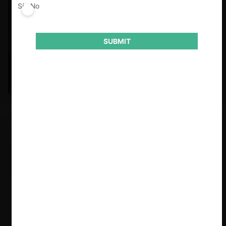
Sí
No
SUBMIT
Felipe Castro y Mauricio Garetto |
24.06.2026
Estudio de mercado de la educación (con Felipe Castro y
Mauricio Garetto)