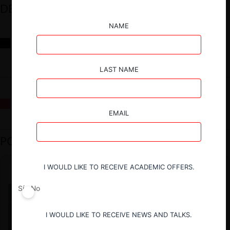
DESTACADOS
NAME
Reflexiones sobre las decisiones de la Comisión Antidistorsiones y
sus desafíos futuros
LAST NAME
La fusión Paramount / Warner Bros: el viaje de un gigante
EMAIL
PODCAST DESTACADO
I WOULD LIKE TO RECEIVE ACADEMIC OFFERS.
Sí
No
I WOULD LIKE TO RECEIVE NEWS AND TALKS.