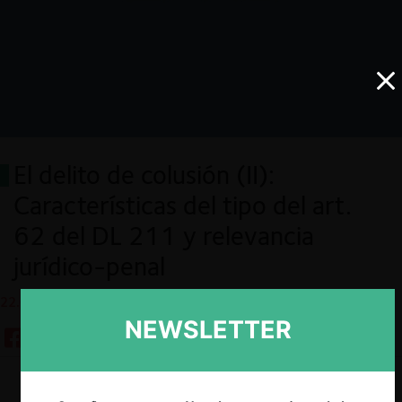
El delito de colusión (II):
Características del tipo del art.
62 del DL 211 y relevancia
jurídico-penal
22.06.2022
NEWSLETTER
Descargar
Guardar