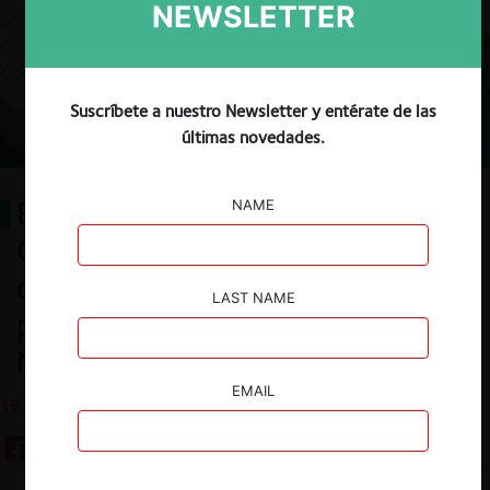
NEWSLETTER
Suscríbete a nuestro Newsletter y entérate de las
últimas novedades.
El Tribunal de Defensa de la Libre
NAME
Competencia como garante del
debido proceso de los
LAST NAME
particulares frente a la Fiscalía
Nacional Económica
EMAIL
19.08.2020