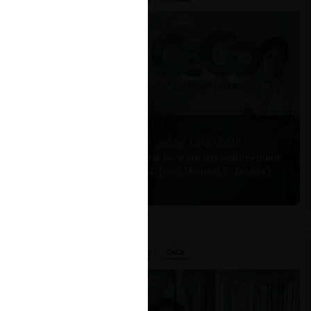
Michael E. Jacobs |
21.01.2026
La historia reciente del enforcement
en EE.UU. (con Michael E. Jacobs)