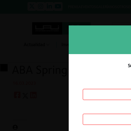
PRENSA
EVENTOS
GALERÍA
NOSOTROS
E
Actualidad
Investigación
Diálogo
ABA Spring Meeting We
S
16.03.2023