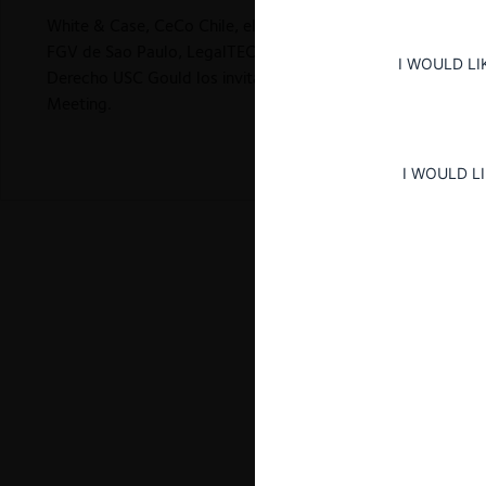
White & Case, CeCo Chile, el Centro de Estudios de Derecho
FGV de Sao Paulo, LegalTEC Lab del Tecnológico de Monterr
I WOULD LI
Derecho USC Gould los invitan a participar del «Welcome Ca
Meeting.
I WOULD L