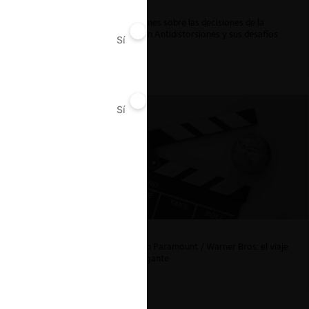
recho
Reflexiones sobre las decisiones de la
a de
Comisión Antidistorsiones y sus desafíos
Sí
No
futuros
ring
Sí
No
La fusión Paramount / Warner Bros: el viaje
de un gigante