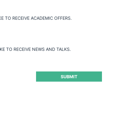
 de la Competencia de la Universidad Javeriana, la Escuela de De
ey y el Centro de Derecho Transnacional y Negocios de la Escuel
KE TO RECEIVE ACADEMIC OFFERS.
fecito» en honor de los participantes latinoamericanos al ABA Sp
IKE TO RECEIVE NEWS AND TALKS.
SUBMIT