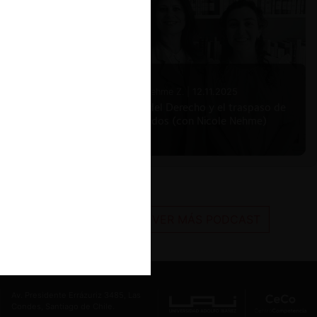
Nicole Nehme Z. |
12.11.2025
El arte del Derecho y el traspaso de
los legados (con Nicole Nehme)
VER MÁS PODCAST
Av. Presidente Errázuriz 3485, Las
Condes, Santiago de Chile.