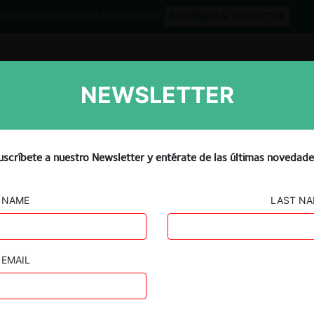
QUIPO
CONTACTO
PUBLICA CON NOSOTROS
SUSCRÍBETE AL NEWSLETTER
NEWSLETTER
Libros
Opinión
Podcast
lcome Cafecito
uscríbete a nuestro Newsletter y entérate de las últimas novedade
NAME
LAST N
EMAIL
Guard