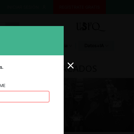
INICIAR SESIÓN
REGÍSTRATE GRATIS
Glosario
Jurisprudencia
Datos+IA
DESTACADOS
s.
AME
ar