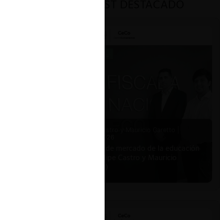
PODCAST DESTACADO
Felipe Castro y Mauricio Garetto |
24.06.2026
Estudio de mercado de la educación
(con Felipe Castro y Mauricio
Garetto)