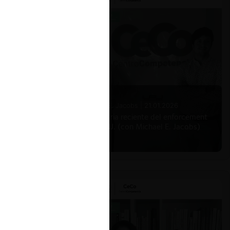
Michael E. Jacobs |
21.01.2026
La historia reciente del enforcement
en EE.UU. (con Michael E. Jacobs)