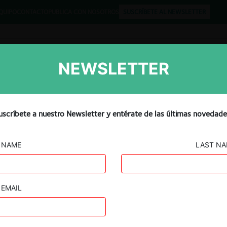
QUIPO
CONTACTO
PUBLICA CON NOSOTROS
SUSCRÍBETE AL NEWSLETTER
NEWSLETTER
Libros
Opinión
Podcast
licy in Developing Countri
uscríbete a nuestro Newsletter y entérate de las últimas novedade
NAME
LAST N
EMAIL
Guard