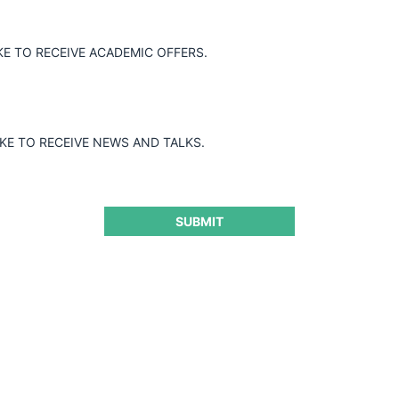
 George Washington (GWU) y CeCo Chile realizarán un almuerzo qu
or del Centro de Competencia GWU, Johanne Peyre, Directora de la 
KE TO RECEIVE ACADEMIC OFFERS.
l, Director del Centro de Competencia de la Universidad Adolfo Ib
de competencia en los países en desarrollo.
IKE TO RECEIVE NEWS AND TALKS.
SUBMIT