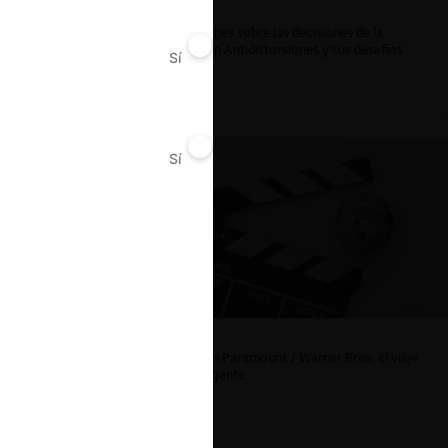
e
Reflexiones sobre las decisiones de la
autoridad
Comisión Antidistorsiones y sus desafíos
Sí
No
futuros
áñez. La
Sí
No
La fusión Paramount / Warner Bros: el viaje
de un gigante