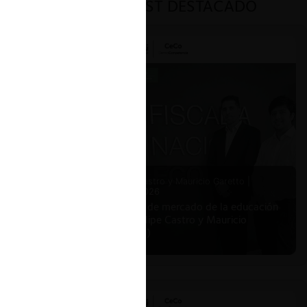
PODCAST DESTACADO
Felipe Castro y Mauricio Garetto |
24.06.2026
Estudio de mercado de la educación
(con Felipe Castro y Mauricio
Garetto)