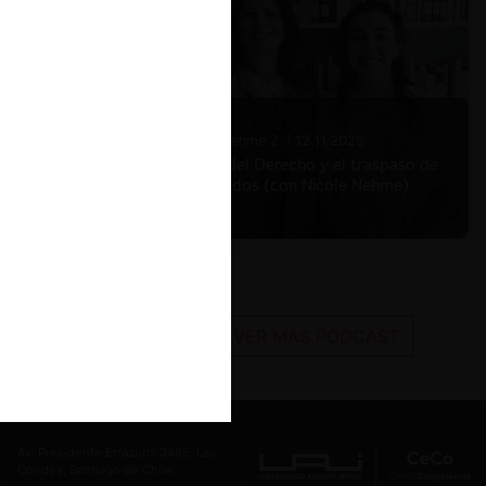
Nicole Nehme Z. |
12.11.2025
El arte del Derecho y el traspaso de
los legados (con Nicole Nehme)
VER MÁS PODCAST
Av. Presidente Errázuriz 3485, Las
Condes, Santiago de Chile.