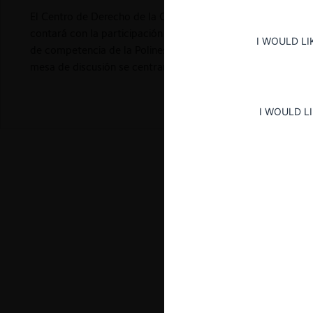
El Centro de Derecho de la Competencia de la Universidad
contará con la participación de William E. Kovacic, Direct
I WOULD LI
de competencia de la Polinesia Francesa y Felipe Irarrázaba
mesa de discusión se centrará en el derecho y las políticas 
I WOULD L