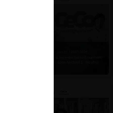
Michael E. Jacobs |
21.01.2026
La historia reciente del enforcement
en EE.UU. (con Michael E. Jacobs)