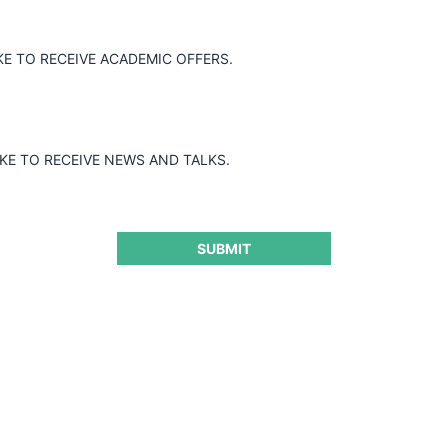
 por la OCDE se llevará a cabo de forma virtual, y su inscripción 
rta a todo público.
KE TO RECEIVE ACADEMIC OFFERS.
grethe Vestager (vicepresidenta ejecutiva de la Comisión Europea),
 William Kovacic, Diana Moss, Damien Neven, Hiroshi Ohashi, Tha
IKE TO RECEIVE NEWS AND TALKS.
SUBMIT