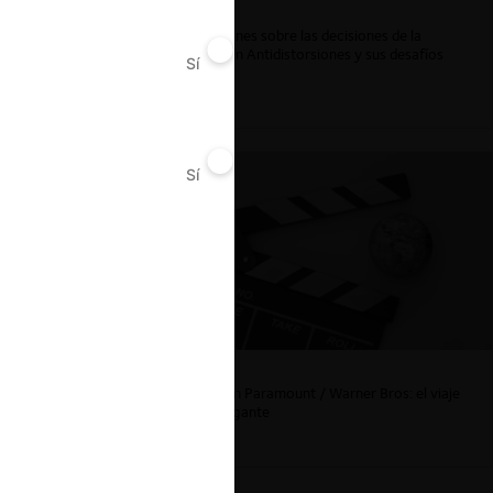
al Día 1
Reflexiones sobre las decisiones de la
Comisión Antidistorsiones y sus desafíos
Sí
No
futuros
 junto
ndo
Sí
No
La fusión Paramount / Warner Bros: el viaje
de un gigante