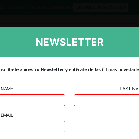
QUIPO
CONTACTO
PUBLICA CON NOSOTROS
SUSCRÍBETE AL NEWSLETTER
NEWSLETTER
Libros
Opinión
Podcast
ition – Día 1 (OCDE)
uscríbete a nuestro Newsletter y entérate de las últimas novedade
NAME
LAST N
EMAIL
Guard