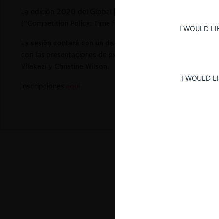
La edición 2020 del Global Forum of Competition organizado
(“Competition Policy: Time for a Reset?”) se encuentra abie
I WOULD LI
La sesión contará con un discurso inaugural a cargo de Mar
con las presentaciones de expertos como Jagdish Bhagwati,
Vilakazi y Christine Wilson.
I WOULD L
Inscripciones
aquí.