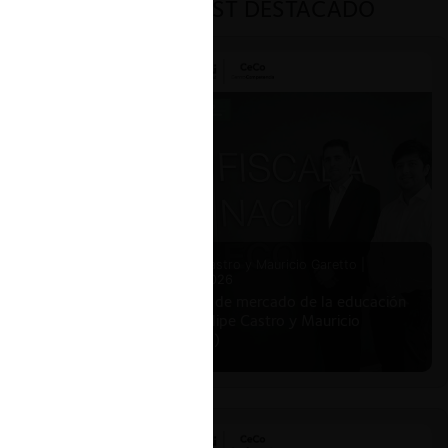
PODCAST DESTACADO
Felipe Castro y Mauricio Garetto |
24.06.2026
Estudio de mercado de la educación
(con Felipe Castro y Mauricio
Garetto)