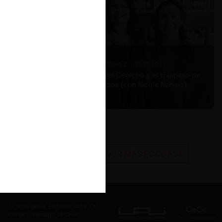
Nicole Nehme Z. |
12.11.2025
El arte del Derecho y el traspaso de
los legados (con Nicole Nehme)
VER MÁS PODCAST
Av. Presidente Errázuriz 3485, Las
Condes, Santiago de Chile.