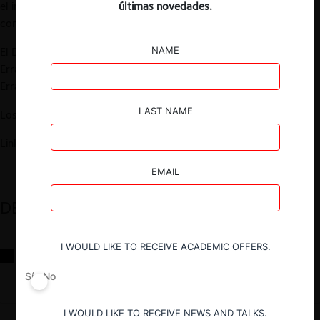
el impacto de los sesgos cognitivos en los niveles de
últimas novedades.
competencia de los mercados.
NAME
El Diálogo se desarrollará de forma presencial en la Sede
Errázuriz de la Universidad Adolfo Ibáñez, ubicada en Presidente
Errázuriz 3485, Las Condes.
LAST NAME
Los cupos son limitados.
Link del formulario:
https://forms.gle/viFKGe5GAFM8oZkY9
EMAIL
DESTACADOS
I WOULD LIKE TO RECEIVE ACADEMIC OFFERS.
Reflexiones sobre las decisiones de la Comisión Antidistorsiones y
sus desafíos futuros
Sí
No
I WOULD LIKE TO RECEIVE NEWS AND TALKS.