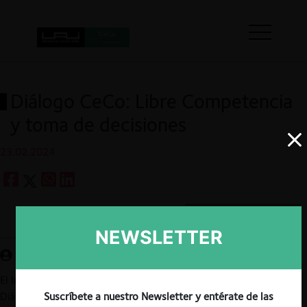
Diálogo CeCo: Libre Competencia
y toma de decisiones
23.02.2024
Guardar
NEWSLETTER
El lunes 18 de marzo a las 18:00 (hora de Chile) tendrá lugar el
Diálogo CeCo «Libre Competencia y toma de decisiones», sobre
Suscríbete a nuestro Newsletter y entérate de las