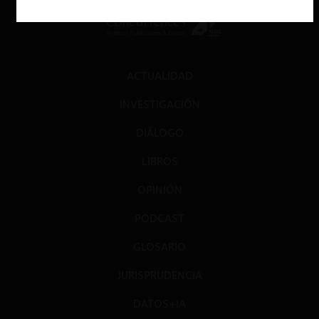
ACTUALIDAD
INVESTIGACIÓN
DIÁLOGO
LIBROS
OPINIÓN
PODCAST
GLOSARIO
JURISPRUDENCIA
DATOS+IA