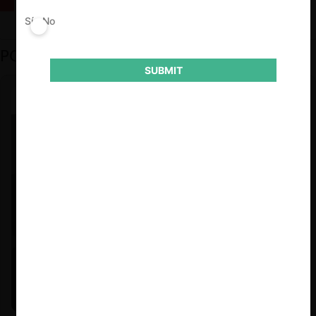
La fusión Paramount / Warner Bros: el viaje de un gigante
Sí
No
PODCAST DESTACADO
SUBMIT
Felipe Castro y Mauricio Garetto |
24.06.2026
Estudio de mercado de la educación (con Felipe Castro y
Mauricio Garetto)