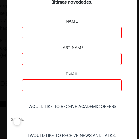
últimas novedades.
organizará un taller dedicado a cripto-monedas y de qué forma
se puede mejorar su diseño. El evento se realizará los días 20 y
27 de septiembre y 4 y 11 de octubre, desde las 18:30 hrs.
NAME
hasta las 20:00 hrs. (Chile).
El taller se realizará en formato híbrido y contará con la
exposición de Roberto Rigobon, profesor de economía aplicada
LAST NAME
(MIT Sloan School of Management).
EMAIL
DESTACADOS
Reflexiones sobre las decisiones de la Comisión Antidistorsiones y
I WOULD LIKE TO RECEIVE ACADEMIC OFFERS.
sus desafíos futuros
Sí
No
I WOULD LIKE TO RECEIVE NEWS AND TALKS.