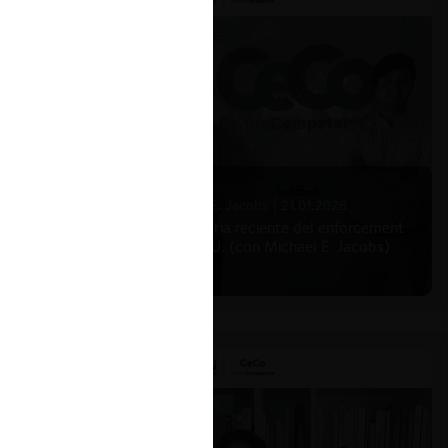
Michael E. Jacobs |
21.01.2026
La historia reciente del enforcement
en EE.UU. (con Michael E. Jacobs)