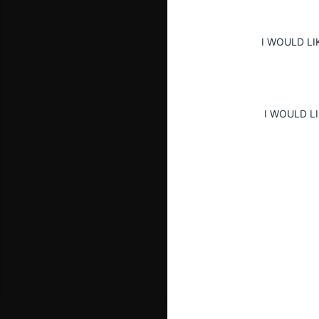
I WOULD LI
I WOULD L