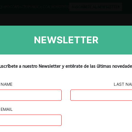
QUIPO
CONTACTO
PUBLICA CON NOSOTROS
SUSCRÍBETE AL NEWSLETTER
NEWSLETTER
Libros
Opinión
Podcast
uscríbete a nuestro Newsletter y entérate de las últimas novedade
NAME
LAST N
EMAIL
Guard