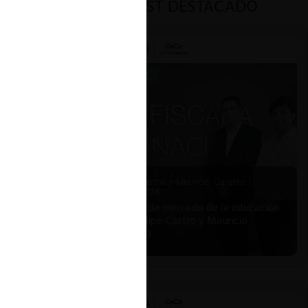
PODCAST DESTACADO
Felipe Castro y Mauricio Garetto |
24.06.2026
Estudio de mercado de la educación
(con Felipe Castro y Mauricio
Garetto)