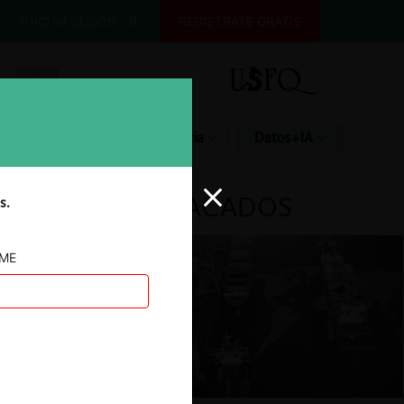
INICIAR SESIÓN
REGÍSTRATE GRATIS
Glosario
Jurisprudencia
Datos+IA
DESTACADOS
s.
AME
ar