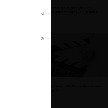
Reflexiones sobre las decisiones de la
Comisión Antidistorsiones y sus desafíos
Sí
No
futuros
Sí
No
La fusión Paramount / Warner Bros: el viaje
de un gigante