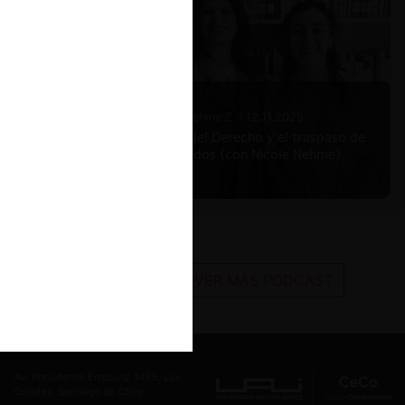
Nicole Nehme Z. |
12.11.2025
El arte del Derecho y el traspaso de
los legados (con Nicole Nehme)
VER MÁS PODCAST
Av. Presidente Errázuriz 3485, Las
Condes, Santiago de Chile.