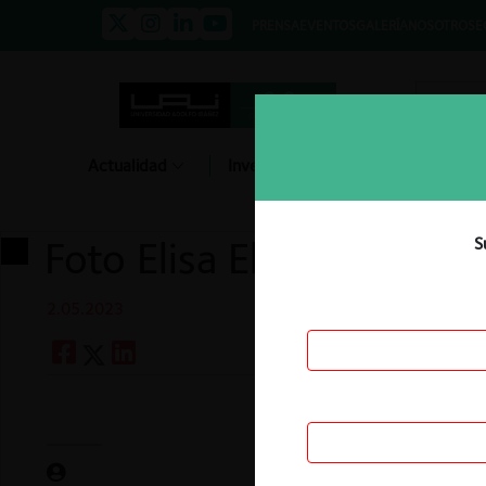
PRENSA
EVENTOS
GALERÍA
NOSOTROS
E
Actualidad
Investigación
Diálogo
Foto Elisa Elgueta PNG
S
2.05.2023