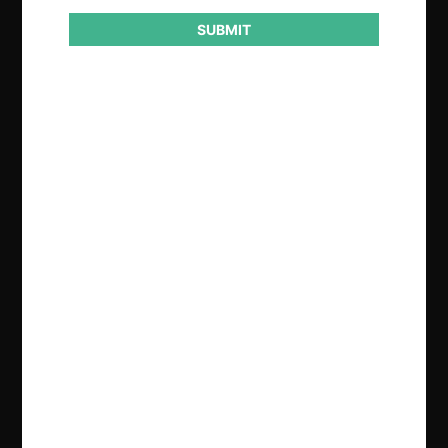
SUBMIT
Regístrate de forma gratuita para
seguir leyendo este contenido
Contenido exclusivo para los usuarios registrados de
CeCo
CREAR UNA CUENTA
INICIAR SESIÓN