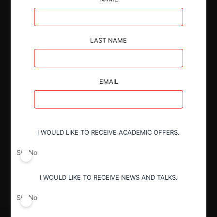
LAST NAME
Autoridad
Comisión de Resolución de Primera
Instancia (CRPI)
EMAIL
Conducta
Notificación obligatoria
I WOULD LIKE TO RECEIVE ACADEMIC OFFERS.
Sí
No
Resultado
Aprobación sujeta a remedios
I WOULD LIKE TO RECEIVE NEWS AND TALKS.
Sí
No