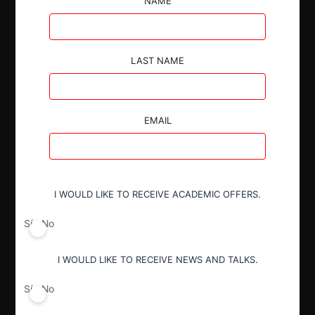
NAME
adquirir el control exclusivo de dichos operadores.
LAST NAME
Autoridad
EMAIL
Comisión de Resolución de Primera
Instancia (CRPI)
I WOULD LIKE TO RECEIVE ACADEMIC OFFERS.
Conducta
Notificación obligatoria
Sí
No
I WOULD LIKE TO RECEIVE NEWS AND TALKS.
Resultado
Autorización incondicional
Sí
No