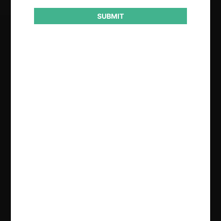
SUBMIT
Regístrate de forma gratuita para
seguir leyendo este contenido
Contenido exclusivo para los usuarios registrados de
CeCo
CREAR UNA CUENTA
INICIAR SESIÓN