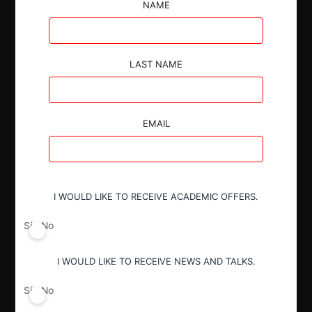
horizontales.
NAME
LAST NAME
Autoridad
EMAIL
Fiscalía Nacional Económica
Actividad económica
I WOULD LIKE TO RECEIVE ACADEMIC OFFERS.
Retail
Sí
No
Conducta
I WOULD LIKE TO RECEIVE NEWS AND TALKS.
Fusión o concentración
Sí
No