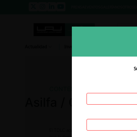
PRENSA
EVENTOS
GALERÍA
NOSOTROS
E
Actualidad
Investigación
Diálogo
S
CONTENCIOSO
Asilfa / Cenabast
El TDLC acogió la demanda presentada por A
que la demandada incumplió la sentencia de 