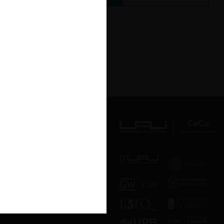
Av. Presidente Errázuriz 3485, Las
Condes, Santiago de Chile.
Teléfono
(56 2) 2331 1000