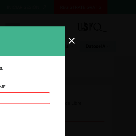
INICIAR SESIÓN
REGÍSTRATE GRATIS
Glosario
Jurisprudencia
Datos+IA
s.
AME
Autoridad
Tribunal de Defensa de Libre
Competencia
Actividad económica