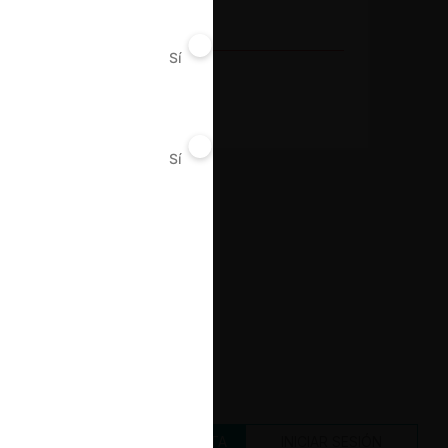
Farmacéutico
Sí
No
Resultado
Condena
Sí
No
CREAR UNA CUENTA
INICIAR SESIÓN