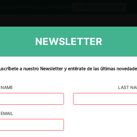
QUIPO
CONTACTO
PUBLICA CON NOSOTROS
SUSCRÍBETE AL NEWSLETTER
NEWSLETTER
Libros
Opinión
Podcast
uscríbete a nuestro Newsletter y entérate de las últimas novedade
NAME
LAST N
EMAIL
silfa en contra de Cenabast, declarando
la Corte Suprema dictada en los autos