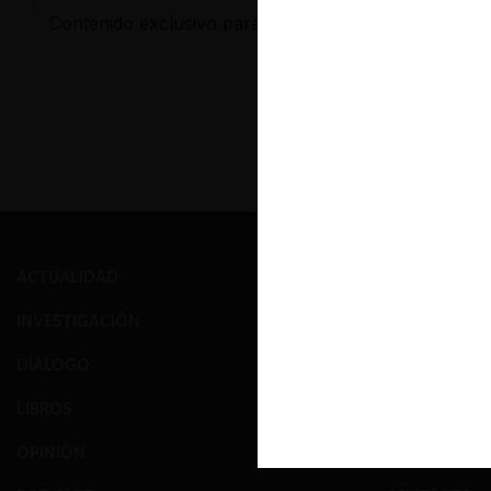
Contenido exclusivo para los usuarios registrados d
ACTUALIDAD
PRENSA
INVESTIGACIÓN
EVENTOS
DIÁLOGO
GALERÍA
LIBROS
NOSOTROS
OPINIÓN
EQUIPO