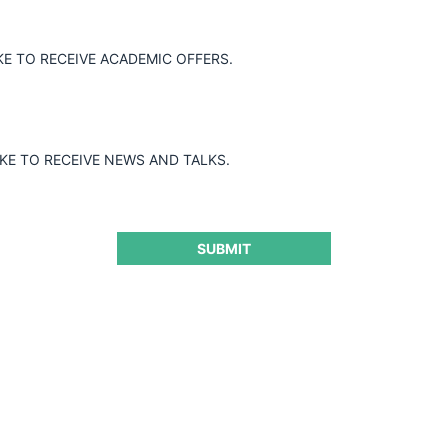
multa de 100 UTA a beneficio fiscal y
contenidas en la Resolución N°316/2020
KE TO RECEIVE ACADEMIC OFFERS.
nsumos médicos destinados al
.
IKE TO RECEIVE NEWS AND TALKS.
SUBMIT
ra seguir leyendo este contenido