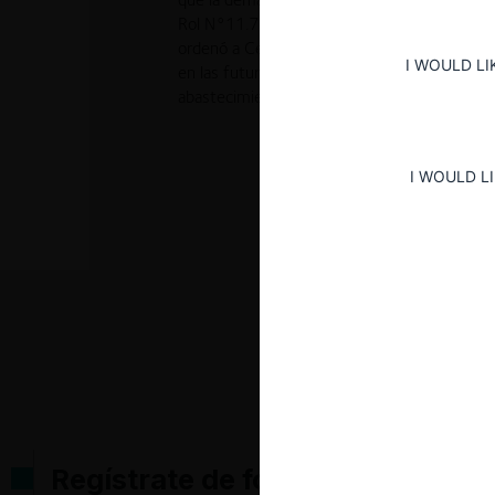
Rol N°11.779-2017. El tribunal impuso una 
ordenó a Cenabast a remitirse a las bases 
I WOULD LI
en las futuras licitaciones de fármacos e i
abastecimiento de establecimientos públicos
I WOULD L
Regístrate de forma gratuita pa