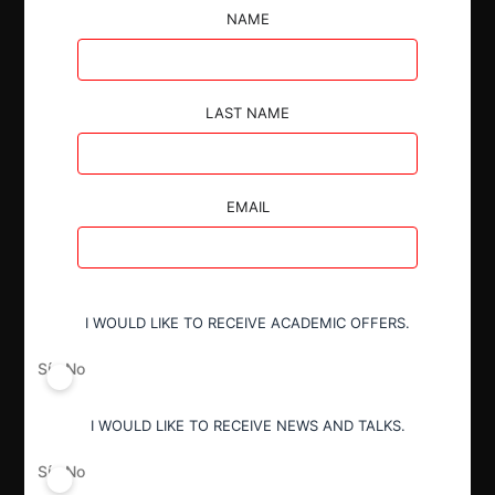
TDLC se declara incompetente para resolver este
NAME
asunto y rechaza demanda interpuesta por
Comercial e Importadora Audio Música S.A. en
contra de Ariel Lagas Canales por indemnización de
daños y perjuicios de acuerdo con la Ley 19.039, de
LAST NAME
Propiedad Industrial.
EMAIL
Autoridad
I WOULD LIKE TO RECEIVE ACADEMIC OFFERS.
Tribunal de Defensa de Libre
Competencia
Sí
No
I WOULD LIKE TO RECEIVE NEWS AND TALKS.
Actividad económica
Sí
No
Electrónica