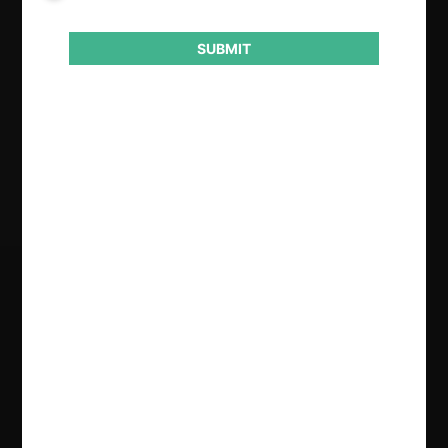
SUBMIT
Conducta
Barreras a la entrada
Resultado
Absuelve
Regístrate de forma gratuita para
seguir leyendo este contenido