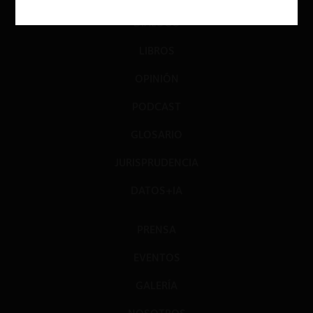
DIÁLOGO
LIBROS
OPINIÓN
PODCAST
GLOSARIO
JURISPRUDENCIA
DATOS+IA
PRENSA
EVENTOS
GALERÍA