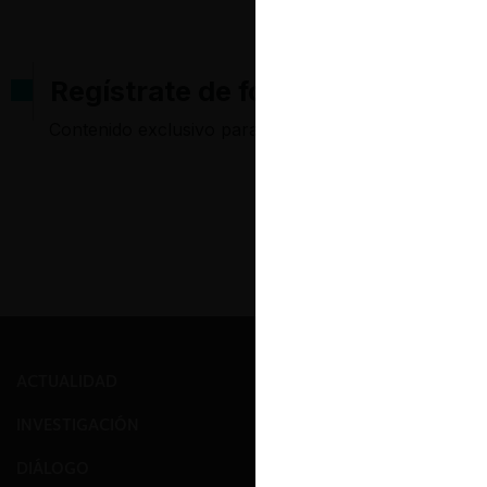
Regístrate de forma gratuita pa
Contenido exclusivo para los usuarios registrados d
ACTUALIDAD
PRENSA
INVESTIGACIÓN
EVENTOS
DIÁLOGO
GALERÍA