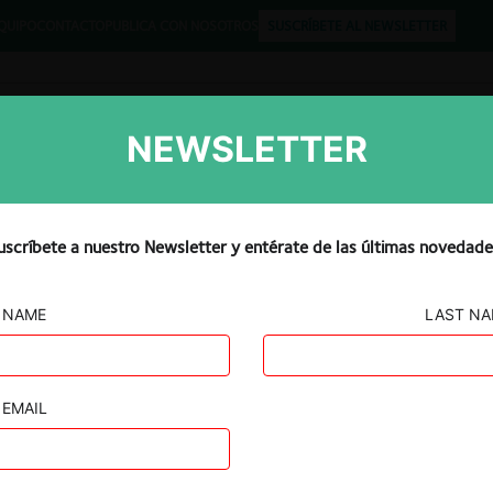
QUIPO
CONTACTO
PUBLICA CON NOSOTROS
SUSCRÍBETE AL NEWSLETTER
NEWSLETTER
Libros
Opinión
Podcast
uscríbete a nuestro Newsletter y entérate de las últimas novedade
NAME
LAST N
quisición
EMAIL