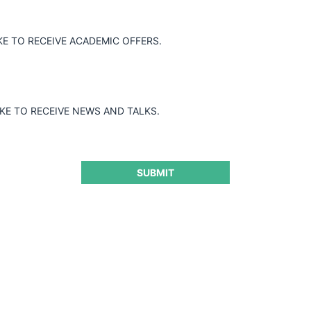
KE TO RECEIVE ACADEMIC OFFERS.
ileCompra de actuar en representación de
ralizada de papel multipropósito no
ctiva de la libre competencia. El Tribunal
dado el alto número de empresas que
IKE TO RECEIVE NEWS AND TALKS.
es ya que las compras realizadas por el
l demandando.
SUBMIT