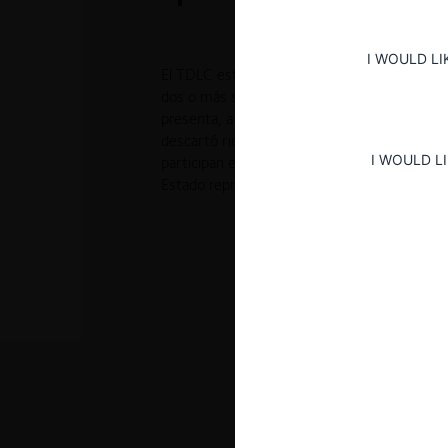
I WOULD LI
El TDLC estableció que la posibilidad de Ch
dos o más servicios para la adquisición cent
presenta, a priori, problemas desde la perspe
descartó riesgos de conductas coordinadas 
I WOULD L
participan en el mercado y riesgos unilateral
Estado representan sólo un cuarto del tota