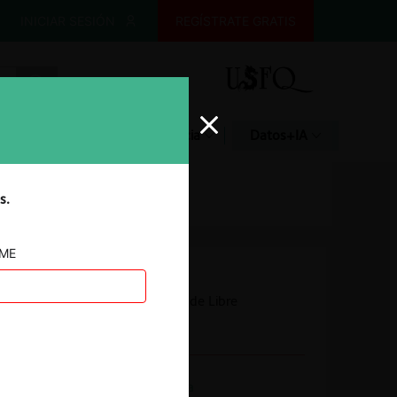
INICIAR SESIÓN
REGÍSTRATE GRATIS
Glosario
Jurisprudencia
Datos+IA
s.
AME
Autoridad
Tribunal de Defensa de Libre
Competencia
Actividad económica