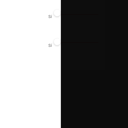
Otros
Sí
No
Conducta
Licitación
Sí
No
Resultado
Aprueba consulta