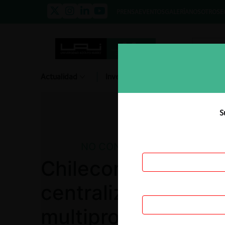
PRENSA
EVENTOS
GALERÍA
NOSOTROS
E
Actualidad
Investigación
Diálogo
S
NO CONTENCIOSO
Chilecompra por ad
centralizada papel
multipropósito