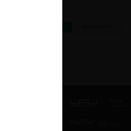
CREAR UNA CUENTA
INICIAR SESIÓN
Av. Presidente Errázuriz 3485, Las
Condes, Santiago de Chile.
Teléfono
(56 2) 2331 1000