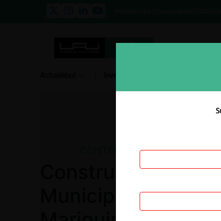
PRENSA
EVENTOS
GALERÍA
NOSOTROS
E
Actualidad
Investigación
Diálogo
S
CONTENCIOSO
Constructora LN c.
Municipalidad San
Mariquina por licit