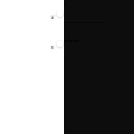
Actividad económica
Concesiones
Sí
No
Conducta
Acto de autoridad
Licitación
Sí
No
Resultado
Absuelve