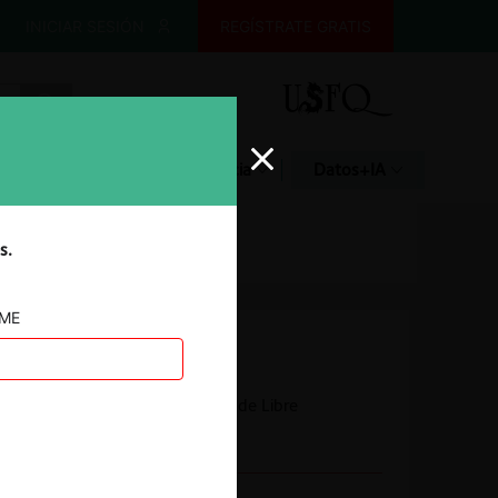
INICIAR SESIÓN
REGÍSTRATE GRATIS
Glosario
Jurisprudencia
Datos+IA
s.
AME
Autoridad
Corte Suprema
Tribunal de Defensa de Libre
Competencia