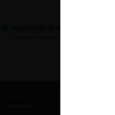
Regístrate de forma gratuita pa
Contenido exclusivo para los usuarios registrados d
ACTUALIDAD
PRENSA
INVESTIGACIÓN
EVENTOS