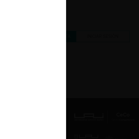
CREAR UNA CUENTA
INICIAR SESIÓN
Av. Presidente Errázuriz 3485, Las
Condes, Santiago de Chile.
Teléfono
(56 2) 2331 1000