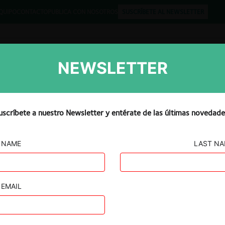
QUIPO
CONTACTO
PUBLICA CON NOSOTROS
SUSCRÍBETE AL NEWSLETTER
NEWSLETTER
Libros
Opinión
Podcast
uscríbete a nuestro Newsletter y entérate de las últimas novedade
NAME
LAST N
EMAIL
 José
ación