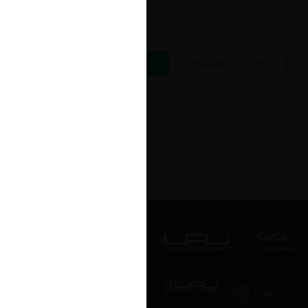
CREAR UNA CUENTA
INICIAR SESIÓN
Av. Presidente Errázuriz 3485, Las
Condes, Santiago de Chile.
Teléfono
(56 2) 2331 1000