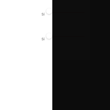
Aeroportuario
Sí
No
Conducta
Licitación
Sí
No
Resultado
Rechaza consulta