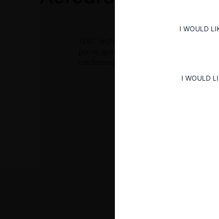
I WOULD LI
TDLC rechaza las Bases de licitación relativ
por no ajustarse a la normativa de libre co
condiciones mínimas de rivalidad.
I WOULD L