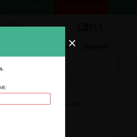
INICIAR SESIÓN
REGÍSTRATE GRATIS
Glosario
Jurisprudencia
Datos+IA
s.
AME
Autoridad
Tribunal de Defensa de Libre
Competencia
Actividad económica