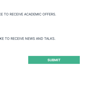
KE TO RECEIVE ACADEMIC OFFERS.
as al Aeródromo Carriel Sur de Talcahuano
mpetencia, dado que no mantenían
IKE TO RECEIVE NEWS AND TALKS.
SUBMIT