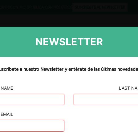
QUIPO
CONTACTO
PUBLICA CON NOSOTROS
SUSCRÍBETE AL NEWSLETTER
NEWSLETTER
Libros
Opinión
Podcast
uscríbete a nuestro Newsletter y entérate de las últimas novedade
NAME
LAST N
EMAIL
icitación en
uano