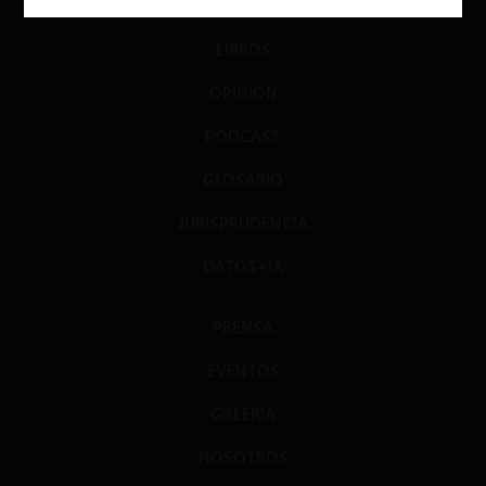
DIÁLOGO
LIBROS
OPINIÓN
PODCAST
GLOSARIO
JURISPRUDENCIA
DATOS+IA
PRENSA
EVENTOS
GALERÍA
NOSOTROS