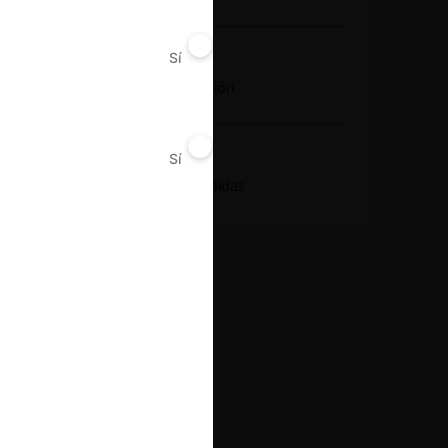
Sí
No
Conducta
Fusión o concentración
Sí
No
Resultado
Aprobación con medidas