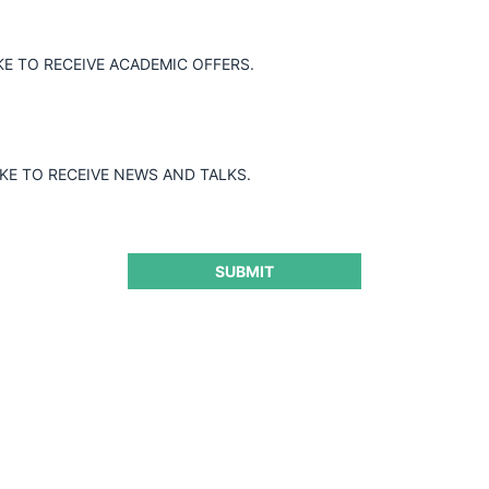
e mitigación, la adquisición de control
KE TO RECEIVE ACADEMIC OFFERS.
r parte de OnNet.
IKE TO RECEIVE NEWS AND TALKS.
SUBMIT