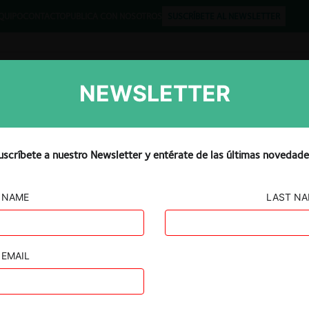
QUIPO
CONTACTO
PUBLICA CON NOSOTROS
SUSCRÍBETE AL NEWSLETTER
NEWSLETTER
Libros
Opinión
Podcast
uscríbete a nuestro Newsletter y entérate de las últimas novedade
NAME
LAST N
CIÓN
EMAIL