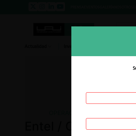
PRENSA
EVENTOS
GALERÍA
NOSOTROS
E
Actualidad
Investigación
Diálogo
S
OPERACIÓN DE CONCENTRA
Entel / OnNet Fibra