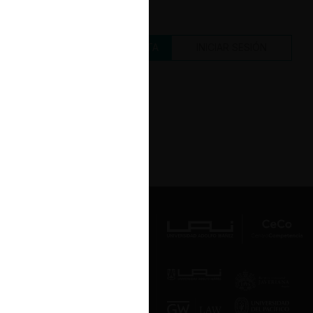
CREAR UNA CUENTA
INICIAR SESIÓN
Av. Presidente Errázuriz 3485, Las
Condes, Santiago de Chile.
Teléfono
(56 2) 2331 1000