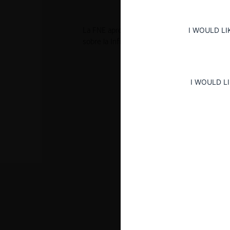
La FNE aprobó en Fase II y sujeto a medidas d
I WOULD LI
sobre la Infraestructura Óptica de Entel po
I WOULD L