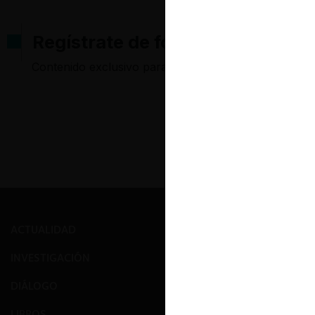
Regístrate de forma gratuita pa
Contenido exclusivo para los usuarios registrados d
ACTUALIDAD
PRENSA
INVESTIGACIÓN
EVENTOS
DIÁLOGO
GALERÍA
LIBROS
NOSOTROS