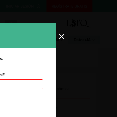
INICIAR SESIÓN
REGÍSTRATE GRATIS
Glosario
Jurisprudencia
Datos+IA
s.
AME
Autoridad
Fiscalía Nacional Económica
Actividad económica
Telecomunicaciones