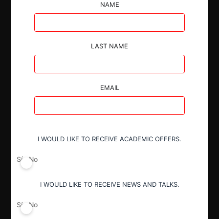
espectro radioeléctrico.
NAME
LAST NAME
Autoridad
EMAIL
Tribunal de Defensa de Libre
Competencia
I WOULD LIKE TO RECEIVE ACADEMIC OFFERS.
Actividad económica
Eléctrico
Sí
No
I WOULD LIKE TO RECEIVE NEWS AND TALKS.
Conducta
Modificación normativa
Sí
No