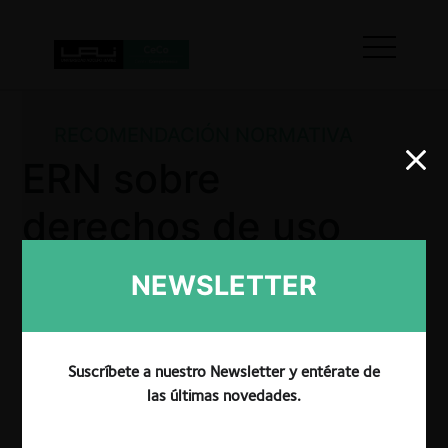
RECOMENDACIÓN NORMATIVA
ERN sobre
derechos de uso
espectro
NEWSLETTER
radioeléctrico
Suscríbete a nuestro Newsletter y entérate de
las últimas novedades.
TDLC propone modificaciones normativas
destinadas a desarrollar un mercado secundario de