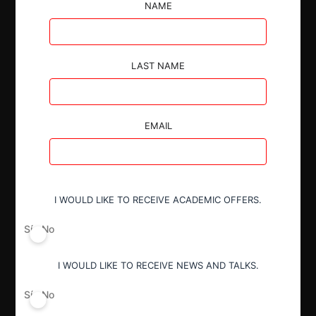
inmobiliaria.
NAME
LAST NAME
Autoridad
EMAIL
Tribunal de Defensa de Libre
Competencia
I WOULD LIKE TO RECEIVE ACADEMIC OFFERS.
Actividad económica
Telecomunicaciones
Sí
No
I WOULD LIKE TO RECEIVE NEWS AND TALKS.
Conducta
Modificación normativa
Sí
No