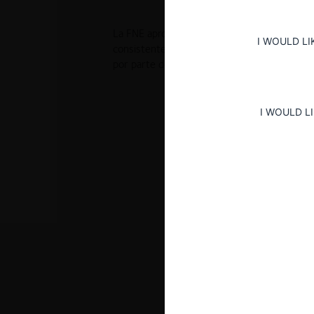
La FNE aprobó en Fase I, de manera pura y s
I WOULD LI
consistente en la adquisición del 100% de l
por parte de Aramco Overseas Company B.
I WOULD L