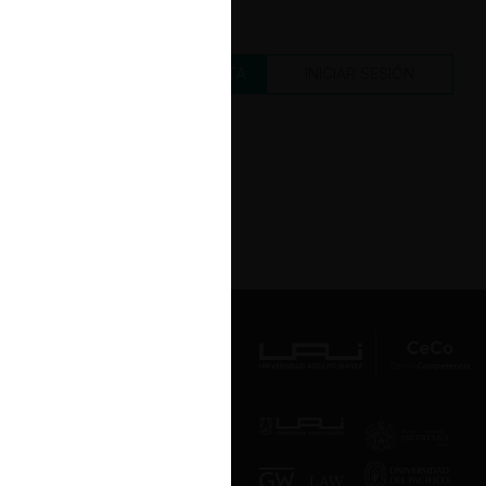
CREAR UNA CUENTA
INICIAR SESIÓN
Av. Presidente Errázuriz 3485, Las
Condes, Santiago de Chile.
Teléfono
(56 2) 2331 1000