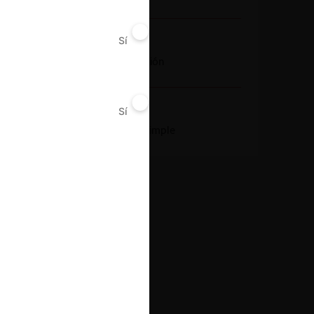
Sí
No
Conducta
Fusión o concentración
Sí
No
Resultado
Aprobación pura y simple