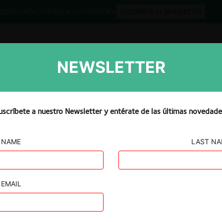
QUIPO
CONTACTO
PUBLICA CON NOSOTROS
SUSCRÍBETE AL NEWSLETTER
NEWSLETTER
Libros
Opinión
Podcast
uscríbete a nuestro Newsletter y entérate de las últimas novedade
NAME
LAST N
CIÓN
EMAIL