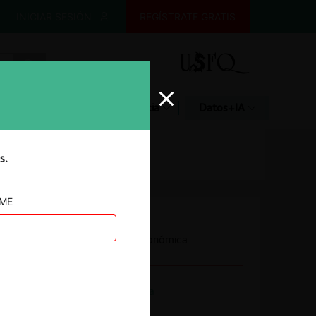
INICIAR SESIÓN
REGÍSTRATE GRATIS
Glosario
Jurisprudencia
Datos+IA
s.
AME
Autoridad
Fiscalía Nacional Económica
Actividad económica
Combustibles