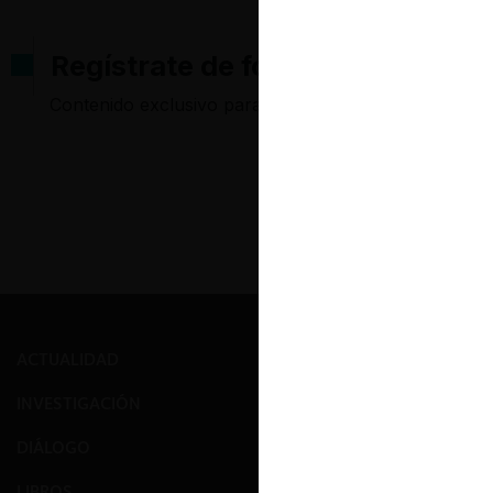
Regístrate de forma gratuita pa
Contenido exclusivo para los usuarios registrados d
ACTUALIDAD
PRENSA
INVESTIGACIÓN
EVENTOS
DIÁLOGO
GALERÍA
LIBROS
NOSOTROS