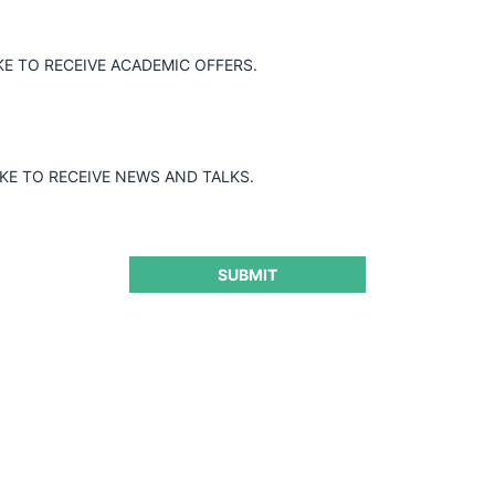
imple, la operación de concentración
KE TO RECEIVE ACADEMIC OFFERS.
as acciones de Esmax Distribución SpA
V.
IKE TO RECEIVE NEWS AND TALKS.
SUBMIT