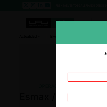
PRENSA
EVENTOS
GALERÍA
NOSOTROS
E
Actualidad
Investigación
Diálogo
S
OPERACIÓN DE CONCENTRA
Esmax / Aramco