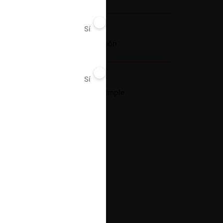
Sí
No
Conducta
Fusión o concentración
Sí
No
Resultado
Aprobación pura y simple