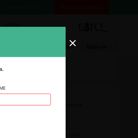
INICIAR SESIÓN
REGÍSTRATE GRATIS
Glosario
Jurisprudencia
Datos+IA
s.
AME
Autoridad
Fiscalía Nacional Económica
Actividad económica
Materiales de construcción