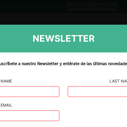
QUIPO
CONTACTO
PUBLICA CON NOSOTROS
SUSCRÍBETE AL NEWSLETTER
NEWSLETTER
Libros
Opinión
Podcast
uscríbete a nuestro Newsletter y entérate de las últimas novedade
NAME
LAST N
CIÓN
Solutions SAS
EMAIL