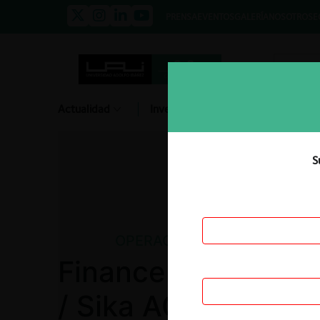
PRENSA
EVENTOS
GALERÍA
NOSOTROS
E
Actualidad
Investigación
Diálogo
S
OPERACIÓN DE CONCENTRA
Financere Dry Mix 
/ Sika AG.