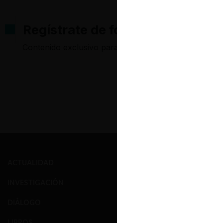
Regístrate de forma gratuita pa
Contenido exclusivo para los usuarios registrados d
ACTUALIDAD
PRENSA
INVESTIGACIÓN
EVENTOS
DIÁLOGO
GALERÍA
LIBROS
NOSOTROS