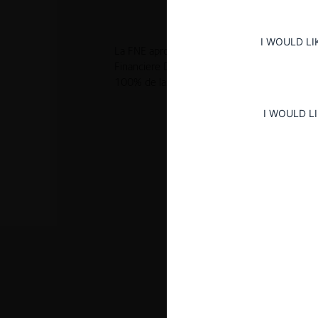
I WOULD LI
La FNE aprobó pura y simplemente, la opera
Financiere Dry Mix Solutions SAS por la que S
100% de las acciones de Parex, cuyo dueño e
I WOULD L