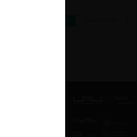
CREAR UNA CUENTA
INICIAR SESIÓN
Av. Presidente Errázuriz 3485, Las
Condes, Santiago de Chile.
Teléfono
(56 2) 2331 1000