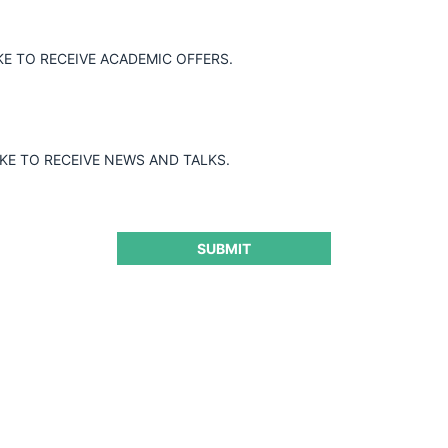
KE TO RECEIVE ACADEMIC OFFERS.
ción de concentración entre Sika AG y
ika adquiriría de manera indirecta el
ra Financiere Santec S.A.
IKE TO RECEIVE NEWS AND TALKS.
SUBMIT