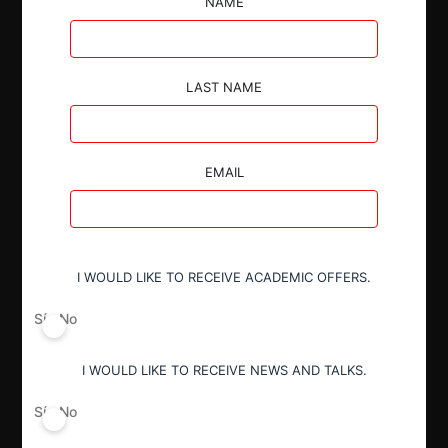
NAME
Autoridad
LAST NAME
Tribunal de Defensa de Libre
Competencia
EMAIL
Actividad económica
Aeroportuario
I WOULD LIKE TO RECEIVE ACADEMIC OFFERS.
Conducta
Fusión o concentración
Sí
No
I WOULD LIKE TO RECEIVE NEWS AND TALKS.
Resultado
Sí
No
Improcedente AE