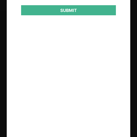
SUBMIT
Regístrate de forma gratuita para
seguir leyendo este contenido
Contenido exclusivo para los usuarios registrados de
CeCo
CREAR UNA CUENTA
INICIAR SESIÓN