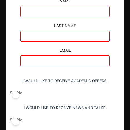
NAME
LAST NAME
Autoridad
Tribunal de Defensa de Libre
Competencia
EMAIL
Actividad económica
Alimentos y Bebidas
I WOULD LIKE TO RECEIVE ACADEMIC OFFERS.
Conducta
Sí
No
Fusión o concentración
I WOULD LIKE TO RECEIVE NEWS AND TALKS.
Resultado
Sí
No
Aprueba AE