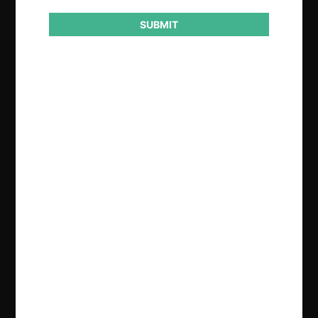
SUBMIT
Regístrate de forma gratuita para
seguir leyendo este contenido
Contenido exclusivo para los usuarios registrados de
CeCo
CREAR UNA CUENTA
INICIAR SESIÓN