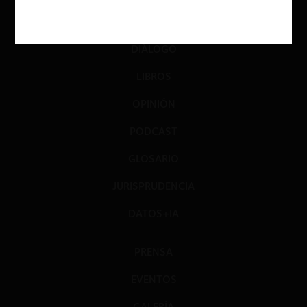
INVESTIGACIÓN
DIÁLOGO
LIBROS
OPINIÓN
PODCAST
GLOSARIO
JURISPRUDENCIA
DATOS+IA
PRENSA
EVENTOS
GALERÍA