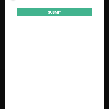
Otros
SUBMIT
Conducta
Colusión
Resultado
Condena