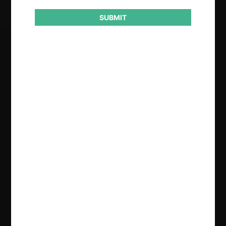
SUBMIT
Regístrate de forma gratuita para
seguir leyendo este contenido
Contenido exclusivo para los usuarios registrados de
CeCo
CREAR UNA CUENTA
INICIAR SESIÓN