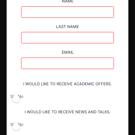
NAME
LAST NAME
Autoridad
Tribunal de Defensa de Libre
Competencia
EMAIL
Actividad económica
Telecomunicaciones
I WOULD LIKE TO RECEIVE ACADEMIC OFFERS.
Conducta
Sí
No
Colusión
I WOULD LIKE TO RECEIVE NEWS AND TALKS.
Resultado
Sí
No
Aprueba AE