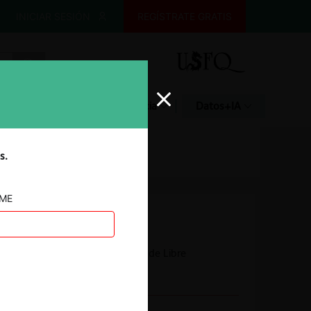
INICIAR SESIÓN
REGÍSTRATE GRATIS
Glosario
Jurisprudencia
Datos+IA
s.
AME
Autoridad
Corte Suprema
Tribunal de Defensa de Libre
Competencia