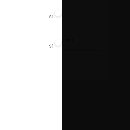
Actividad económica
Tabaco
Sí
No
Conducta
Abuso posición dominante
Sí
No
Resultado
Condena