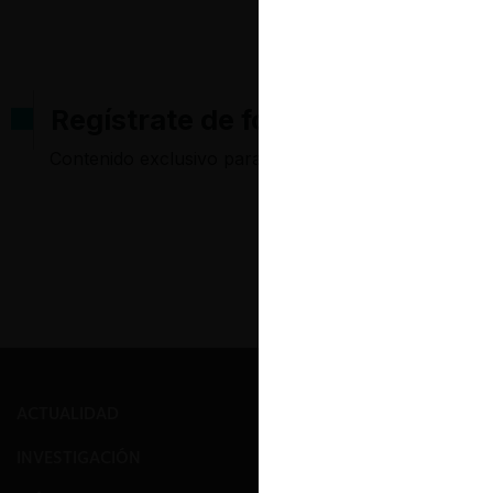
Regístrate de forma gratuita pa
Contenido exclusivo para los usuarios registrados d
ACTUALIDAD
PRENSA
INVESTIGACIÓN
EVENTOS