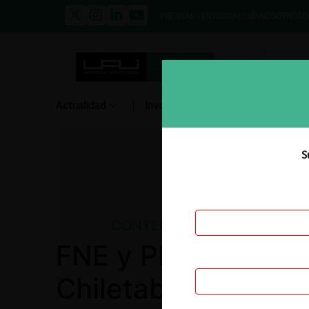
PRENSA
EVENTOS
GALERÍA
NOSOTROS
E
Actualidad
Investigación
Diálogo
S
CONTENCIOSO
FNE y Philip Morris 
Chiletabacos en m