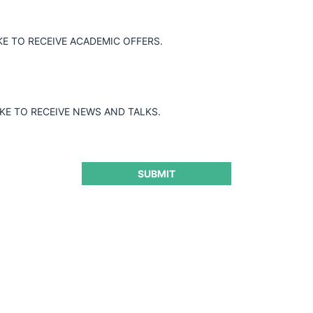
KE TO RECEIVE ACADEMIC OFFERS.
 de Philip Morris en contra de
sorio de las cláusulas contractuales de
tarios suscritas con minoristas "high
IKE TO RECEIVE NEWS AND TALKS.
nterpuesta por Chiletabacos.
SUBMIT