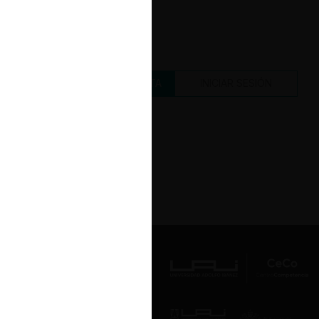
CREAR UNA CUENTA
INICIAR SESIÓN
Av. Presidente Errázuriz 3485, Las
Condes, Santiago de Chile.
Teléfono
(56 2) 2331 1000