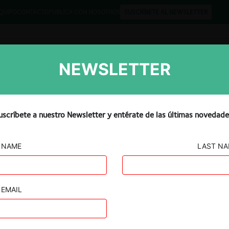
QUIPO
CONTACTO
PUBLICA CON NOSOTROS
SUSCRÍBETE AL NEWSLETTER
NEWSLETTER
Libros
Opinión
Podcast
uscríbete a nuestro Newsletter y entérate de las últimas novedade
NAME
LAST N
c.
EMAIL
ercado