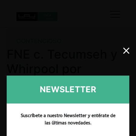
CONTENCIOSO
FNE c. Tecumseh y
Whirpool por
colusión
NEWSLETTER
compresores
herméticos
Suscríbete a nuestro Newsletter y entérate de
las últimas novedades.