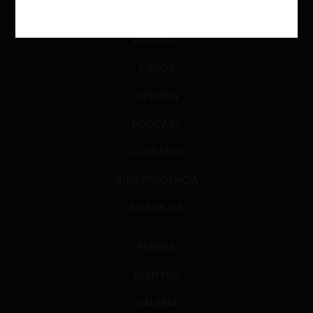
INVESTIGACIÓN
DIÁLOGO
LIBROS
OPINIÓN
PODCAST
GLOSARIO
JURISPRUDENCIA
DATOS+IA
PRENSA
EVENTOS
GALERÍA