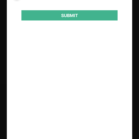
Otros
SUBMIT
Conducta
Colusión
Abuso posición dominante
Resultado
Condena
Regístrate de forma gratuita para